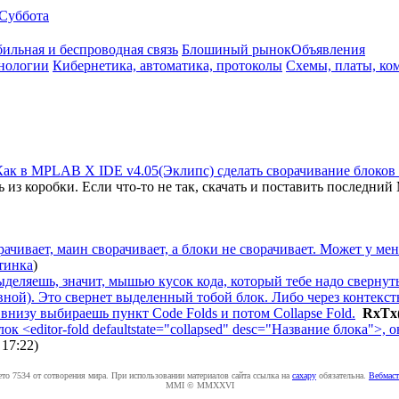
Суббота
ильная и беспроводная связь
Блошиный рынок
Объявления
нологии
Кибернетика, автоматика, протоколы
Схемы, платы, ко
Как в MPLAB X IDE v4.05(Эклипс) сделать сворачивание блоков к
сть из коробки. Если что-то не так, скачать и поставить последн
ворачивает, маин сворачивает, а блоки не сворачивает. Может у 
тинка
)
Выделяешь, значит, мышью кусок кода, который тебе надо свернут
новной). Это свернет выделенный тобой блок. Либо через конте
внизу выбираешь пункт Code Folds и потом Collapse Fold.
RxTx
к <editor-fold defaultstate="collapsed" desc="Название блока">, 
 17:22
)
ето 7534 от сотворения мира. При использовании материалов сайта ссылка на
caxapу
обязательна.
Вебмаст
MMI © MMXXVI