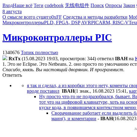
Вход
Наше всё
Теги
codebook
无线电组件
Поиск
Опросы
Закон
8 августа
О смысле всего сущего
0xFF
Средства и методы разработки
Моб
Микроконтроллеры
PLD, FPGA, DSP
AVR
PIC
ARM, RISC-V
Тех
Микроконтроллеры PIC
1340676
Топик полностью
RxTx
(15.08.2023 19:03, просмотров: 344)
ответил
IBAH
на
1. Это не Eclipse. Это Netbeans. 2. оно просто по умолчанию е
Спасибо, князь. Вы настоящий дворянин. И программист.
Ответить
я так и сделал, а из коробки этого нету, коменты с
вроде поставил
IBAH
(1 знак., 16.08.2023 15:41
,
кар
Ну просто что-то не подразобрался, бывает. 
тот что на цифровой клавиатуре, хоть на ос
куске кода, в появившемся контекстном меню 
Сворачивание работает если выделить бло
маин(), и коментарии
-
IBAH
(16.08.2023
Л