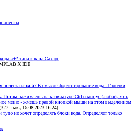
мпоненты
ода -/+? типа как на Сахаре
ий MPLAB X IDE
меня почерк плохой? В смысле форматирование кода . Галочки
ь. Потом нажимаешь на клавиатуре Ctrl и минус (любой, хоть
кстное меню - жмешь правой кнопкой мыши на этом выделенном
(327 знак., 16.08.2023 16:24
)
он тупо не хочет определять блоки кода. Определяет только
ер