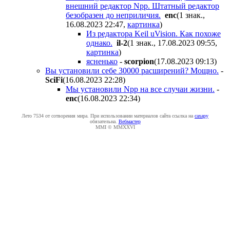
внешний редактор Npp. Штатный редактор
безобразен до неприличия.
enc
(1 знак.,
16.08.2023 22:47
,
картинка
)
Из редактора Keil uVision. Как похоже
однако.
il-2
(1 знак., 17.08.2023 09:55
,
картинка
)
ясненько
-
scorpion
(17.08.2023 09:13
)
Вы установили себе 30000 расширений? Мощно.
-
SciFi
(16.08.2023 22:28
)
Мы установили Npp на все случаи жизни.
-
enc
(16.08.2023 22:34
)
Лето 7534 от сотворения мира. При использовании материалов сайта ссылка на
caxapу
обязательна.
Вебмастер
MMI © MMXXVI