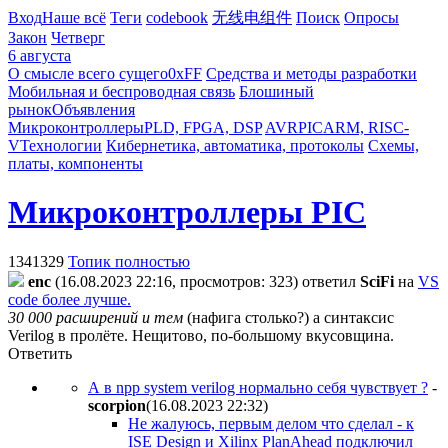
Вход
Наше всё
Теги
codebook
无线电组件
Поиск
Опросы
Закон
Четверг
6 августа
О смысле всего сущего
0xFF
Средства и методы разработки
Мобильная и беспроводная связь
Блошиный
рынок
Объявления
Микроконтроллеры
PLD, FPGA, DSP
AVR
PIC
ARM, RISC-
V
Технологии
Кибернетика, автоматика, протоколы
Схемы,
платы, компоненты
Микроконтроллеры PIC
1341329
Топик полностью
enc
(16.08.2023 22:16, просмотров: 323)
ответил
SciFi
на
VS
code более лучше.
30 000 расширений и тем
(нафига столько?) а cинтаксис
Verilog в пролёте. Нещитово, по-большому вкусовщина.
Ответить
А в npp system verilog нормально себя чувствует ?
-
scorpion
(16.08.2023 22:32
)
Не жалуюсь, первым делом что сделал - к
ISE Design и Xilinx PlanAhead подключил