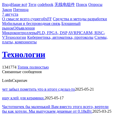
Вход
Наше всё
Теги
codebook
无线电组件
Поиск
Опросы
Закон
Пятница
7 августа
О смысле всего сущего
0xFF
Средства и методы разработки
Мобильная и беспроводная связь
Блошиный
рынок
Объявления
Микроконтроллеры
PLD, FPGA, DSP
AVR
PIC
ARM, RISC-
V
Технологии
Кибернетика, автоматика, протоколы
Схемы,
платы, компоненты
Технологии
1341774
Топик полностью
Связанные сообщения
Lordn
Скрипач
чет забыл пометить что в итоге сделал-то
2025-05-21
ищу клей для керамики.
2025-05-17
Частотничек бы маленький Вам вместо этого всего, вертели
бы как хотели. Мы выпускаем дешевые от 0.18кВт.
2025-03-25