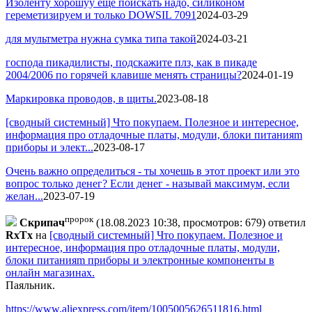
Изоленту хорошуу еще поискать надо, силиконом
гереметизируем и только DOWSIL 7091
2024-03-29
для мультметра нужна сумка типа такой
2024-03-21
господа пикадилисты, подскажите плз, как в пикаде
2004/2006 по горячей клавише менять страницы?
2024-01-19
Маркировка проводов, в щиты.
2023-08-18
[сводный системный] Что покупаем. Полезное и интересное,
информация про отладочные платы, модули, блоки питанияm
приборы и элект...
2023-08-17
Очень важно определиться - ты хочешь в этот проект или это
вопрос только денег? Если денег - называй максимум, если
желан...
2023-07-19
пророк
Cкpипaч
(18.08.2023 10:38, просмотров: 679)
ответил
RxTx
на
[сводный системный] Что покупаем. Полезное и
интересное, информация про отладочные платы, модули,
блоки питанияm приборы и электронные компоненты в
онлайн магазинах.
Паяльник.
https://www.aliexpress.com/item/1005005626511816.html