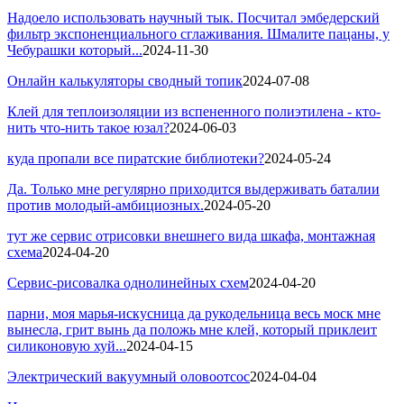
Надоело использовать научный тык. Посчитал эмбедерский
фильтр экспоненциального сглаживания. Шмалите пацаны, у
Чебурашки который...
2024-11-30
Онлайн калькуляторы сводный топик
2024-07-08
Клей для теплоизоляции из вспененного полиэтилена - кто-
нить что-нить такое юзал?
2024-06-03
куда пропали все пиратские библиотеки?
2024-05-24
Да. Только мне регулярно приходится выдерживать баталии
против молодый-амбициозных.
2024-05-20
тут же сервис отрисовки внешнего вида шкафа, монтажная
схема
2024-04-20
Сервис-рисовалка однолинейных схем
2024-04-20
парни, моя марья-искусница да рукодельница весь моск мне
вынесла, грит вынь да положь мне клей, который приклеит
силиконовую хуй...
2024-04-15
Электрический вакуумный оловоотсос
2024-04-04