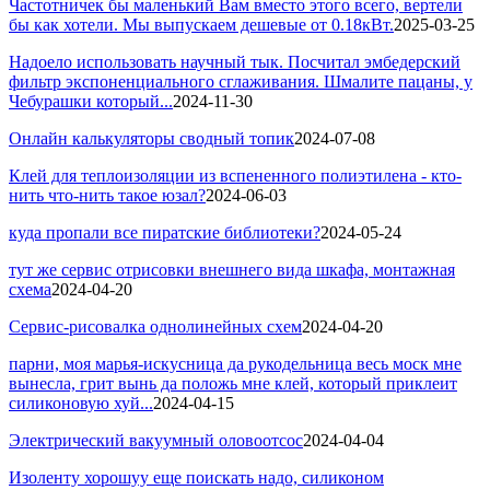
Частотничек бы маленький Вам вместо этого всего, вертели
бы как хотели. Мы выпускаем дешевые от 0.18кВт.
2025-03-25
Надоело использовать научный тык. Посчитал эмбедерский
фильтр экспоненциального сглаживания. Шмалите пацаны, у
Чебурашки который...
2024-11-30
Онлайн калькуляторы сводный топик
2024-07-08
Клей для теплоизоляции из вспененного полиэтилена - кто-
нить что-нить такое юзал?
2024-06-03
куда пропали все пиратские библиотеки?
2024-05-24
тут же сервис отрисовки внешнего вида шкафа, монтажная
схема
2024-04-20
Сервис-рисовалка однолинейных схем
2024-04-20
парни, моя марья-искусница да рукодельница весь моск мне
вынесла, грит вынь да положь мне клей, который приклеит
силиконовую хуй...
2024-04-15
Электрический вакуумный оловоотсос
2024-04-04
Изоленту хорошуу еще поискать надо, силиконом