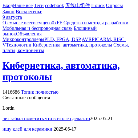
Вход
Наше всё
Теги
codebook
无线电组件
Поиск
Опросы
Закон
Воскресенье
9 августа
О смысле всего сущего
0xFF
Средства и методы разработки
Мобильная и беспроводная связь
Блошиный
рынок
Объявления
Микроконтроллеры
PLD, FPGA, DSP
AVR
PIC
ARM, RISC-
V
Технологии
Кибернетика, автоматика, протоколы
Схемы,
платы, компоненты
Кибернетика, автоматика,
протоколы
1416686
Топик полностью
Связанные сообщения
Lordn
чет забыл пометить что в итоге сделал-то
2025-05-21
ищу клей для керамики.
2025-05-17