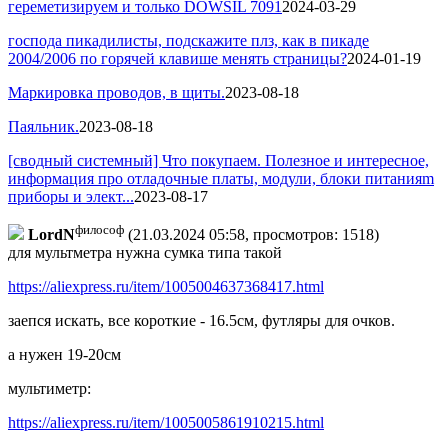
гереметизируем и только DOWSIL 7091
2024-03-29
господа пикадилисты, подскажите плз, как в пикаде
2004/2006 по горячей клавише менять страницы?
2024-01-19
Маркировка проводов, в щиты.
2023-08-18
Паяльник.
2023-08-18
[сводный системный] Что покупаем. Полезное и интересное,
информация про отладочные платы, модули, блоки питанияm
приборы и элект...
2023-08-17
философ
LordN
(21.03.2024 05:58, просмотров: 1518)
для мультметра нужна сумка типа такой
https://aliexpress.ru/item/1005004637368417.html
заепся искать, все короткие - 16.5см, футляры для очков.
а нужен 19-20см
мультиметр:
https://aliexpress.ru/item/1005005861910215.html