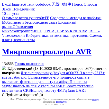
Вход
Наше всё
Теги
codebook
无线电组件
Поиск
Опросы
Закон
Понедельник
10 августа
О смысле всего сущего
0xFF
Средства и методы разработки
Мобильная и беспроводная связь
Блошиный
рынок
Объявления
Микроконтроллеры
PLD, FPGA, DSP
AVR
PIC
ARM, RISC-
V
Технологии
Кибернетика, автоматика, протоколы
Схемы,
платы, компоненты
Микроконтроллеры AVR
134868
Топик полностью
Т.Достоевский
(13.10.2008 03:41, просмотров: 367)
ответил
mavpsk
на
Я залил прошивку (hex) от at90s2313 в attiny2313 и
всё заработало. Единственное что пришлось сделать -
выставить фьюзы по даташиту на attiny: Прошивка
задумывалась на at90 с кварцем 4МГц, соответственно
выставлены CKSEL под частоту 4МГц (для UART
С Чубайсом борешся? ;))
Лето 7534 от сотворения мира. При использовании материалов сайта ссылка на
caxapу
обязательна.
Вебмастер
MMI © MMXXVI