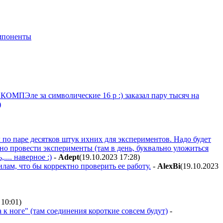
мпоненты
ОМПЭле за символические 16 р :) заказал пару тысяч на
)
л по паре десятков штук ихних для экспериментов. Надо будет
но провести эксперименты (там в день, буквально уложиться
... наверное :)
-
Adept
(19.10.2023 17:28
)
лам, что бы корректно проверить ее работу.
-
AlexBi
(19.10.2023
 10:01
)
 к ноге" (там соединения короткие совсем будут)
-