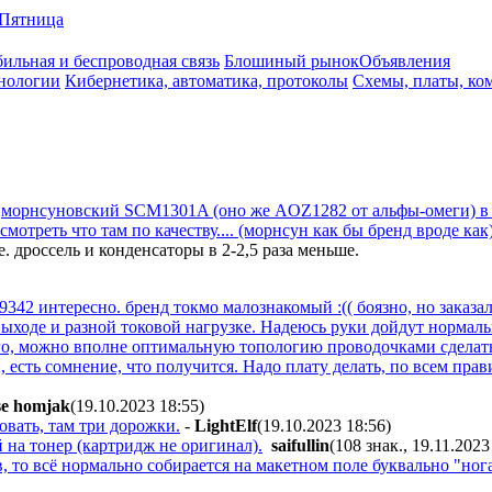
Пятница
ильная и беспроводная связь
Блошиный рынок
Объявления
нологии
Кибернетика, автоматика, протоколы
Схемы, платы, ко
а
морнсуновский SCM1301A (оно же AOZ1282 от альфы-омеги) в К
смотреть что там по качеству.... (морнсун как бы бренд вроде как
 дроссель и конденсаторы в 2-2,5 раза меньше.
342 интересно. бренд токмо малознакомый :(( боязно, но заказа
выходе и разной токовой нагрузке. Надеюсь руки дойдут нормаль
о, можно вполне оптимальную топологию проводочками сделать,.
есть сомнение, что получится. Надо плату делать, по всем прави
e homjak
(19.10.2023 18:55
)
вать, там три дорожки.
-
LightElf
(19.10.2023 18:56
)
на тонер (картридж не оригинал).
saifullin
(108 знак., 19.11.2023
в, то всё нормально собирается на макетном поле буквально "нога