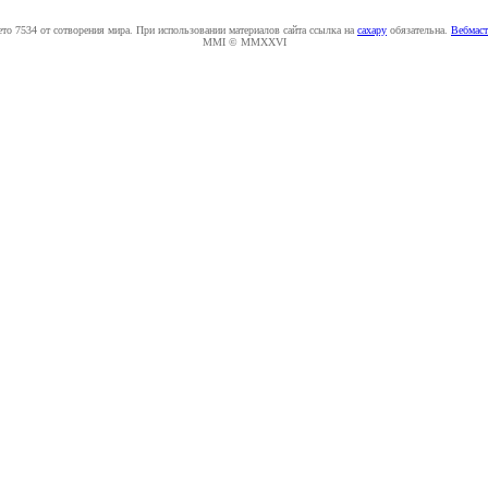
ето 7534 от сотворения мира. При использовании материалов сайта ссылка на
caxapу
обязательна.
Вебмаст
MMI © MMXXVI