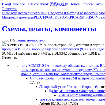
Вход
Наше всё
Теги
codebook
无线电组件
Поиск
Опросы
Закон
7 августа
О смысле всего сущего
0xFF
Средства и методы разработки
Моб
Микроконтроллеры
PLD, FPGA, DSP
AVR
PIC
ARM, RISC-V
Тех
Схемы, платы, компоненты
1363175
Топик полностью
AlexBi
(19.10.2023 17:18, просмотров: 581)
ответил
Adept
н
пробу :) а BL9342, вообще задаром практически (9.43 :) но надо 
SCM1301 работает на 0.7МГц, а BL9342 обещают аж 1.8МГц, т.е.
Ответить
но у SCM1310 1А по выходу обещають, а так да, BL9
посмотреть насколько живучие по входному, КЗ на 
можно, если на макетке. Компонентов вроде немног
Силовая схема, почти на 2МГц, проводочками, 
17:49
)
Лазоревый утюг. Час на всё-про всё.
-
ms
Да перманентным маркером нарисо
У меня мФУ samsung жадный 
там всё компактно. если нет термалпэдо
Adept
(19.10.2023 17:56
)