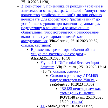
25.10.2023 11:30
)
2) резисторы у приёмника от рождения (разные в
зависимости от параметра Unit Load - "допустимое
количество девайсов на линии"), но они обычно
великоваты для корректного "растягивания" до
устойчивого уровня при наличии терминатора.
педератчику в ванильном режиме они не
обязательны. плюс встречается и ракообразное
включение. ну и варианты кетайского
автоуправления
Vit
(49 знак., 25.10.2023 09:57
,
ссылка
,
картинка
)
Врожденные резисторы обычно оба на
минус, т.е. растяжку не создают
-
AlexBi
(25.10.2023 10:58
)
Figure 4-1. Differential Receiver Input
Structure
Vit
(121 знак., 25.10.2023 12:14
- 15:49
,
ссылка
,
ссылка
)
Ставлю в растяжку ADM485
пару резисторов по 750Ом.
-
reZident
(25.10.2023 13:35
)
"RS485 неисчерпаем как
атом" (с) В.И. Ленин
POV
(148 знак., 25.10.2023
15:29
,
ссылка
)
+1
-
Make_Pic
(25.10.2023 11:37
)