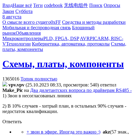
Вход
Наше всё
Теги
codebook
无线电组件
Поиск
Опросы
Закон
Суббота
8 августа
О смысле всего сущего
0xFF
Средства и методы разработки
Мобильная и беспроводная связь
Блошиный
рынок
Объявления
Микроконтроллеры
PLD, FPGA, DSP
AVR
PIC
ARM, RISC-
V
Технологии
Кибернетика, автоматика, протоколы
Схемы,
платы, компоненты
Схемы, платы, компоненты
1365016
Топик полностью
vpv.vpv
(25.10.2023 08:33, просмотров: 540)
ответил
Make_Pic
на
Два дилетантских вопроса по драйверам RS485 -
1) Звон в несогласованых линиях
2) В 10% случаев - хитрый план, в остальных 90% случаев -
недостаток квалификации.
Ответить
+ звон в эфире. Иногда это важно :)
akz
(57 знак.,