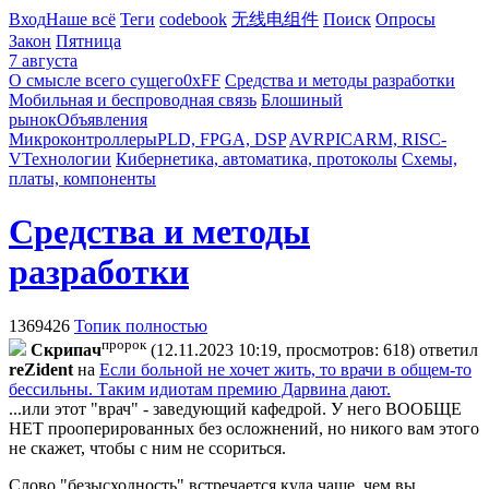
Вход
Наше всё
Теги
codebook
无线电组件
Поиск
Опросы
Закон
Пятница
7 августа
О смысле всего сущего
0xFF
Средства и методы разработки
Мобильная и беспроводная связь
Блошиный
рынок
Объявления
Микроконтроллеры
PLD, FPGA, DSP
AVR
PIC
ARM, RISC-
V
Технологии
Кибернетика, автоматика, протоколы
Схемы,
платы, компоненты
Средства и методы
разработки
1369426
Топик полностью
пророк
Cкpипaч
(12.11.2023 10:19, просмотров: 618)
ответил
reZident
на
Если больной не хочет жить, то врачи в общем-то
бессильны. Таким идиотам премию Дарвина дают.
...или этот "врач" - заведующий кафедрой. У него ВООБЩЕ
НЕТ прооперированных без осложнений, но никого вам этого
не скажет, чтобы с ним не ссориться.
Слово "безысходность" встречается куда чаще, чем вы