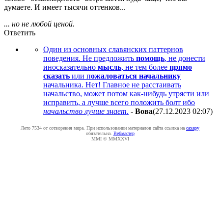
думаете. И имеет тысячи оттенков...
... но не любой ценой.
Ответить
Один из основных славянских паттернов
поведения. Не предложить
помощь
, не донести
иносказательно
мысль
, не тем более
прямо
сказать
или п
ожаловаться начальнику
начальника. Нет! Главное не расстаивать
начальство, может потом как-нибудь утрясти или
исправить, а лучше всего положить болт ибо
начальство лучше знает
.
-
Boвa
(27.12.2023 02:07
)
Лето 7534 от сотворения мира. При использовании материалов сайта ссылка на
caxapу
обязательна.
Вебмастер
MMI © MMXXVI