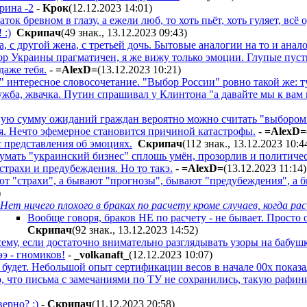
рина -2
-
Kpoк
(12.12.2023 14:01
)
ок бревном в глазу, а ежели люб, то хоть пьёт, хоть гуляет, всё
 :)
Cкpипaч
(49 знак., 13.12.2023 09:43
)
, с другой жена, с третьей дочь. Бытовые аналогии на то и анал
ор Украины прагматичен, я же вижу только эмоции. Глупые пусты
даже тебя.
-
=AlexD=
(13.12.2023 10:21
)
 интересное словосочетание. "Выбор России" ровно такой же: т
ужба, жвачка. Путин спрашивал у Клинтона "а давайте мы к вам в
ую сумму ожиданий граждан вероятно можно считать "выбором
ля. Нечто эфемерное становится причиной катастрофы.
-
=AlexD=
 представления об эмоциях.
Cкpипaч
(112 знак., 13.12.2023 10:4
мать "украинский бизнес" сплошь умён, прозорлив и политическ
трахи и предубеждения. Но то такэ.
-
=AlexD=
(13.12.2023 11:14
)
т "страхи", а бывают "прогнозы", бывают "предубеждения", а б
)
Нет ничего плохого в браках по расчету кроме случаев, когда ра
Вообще говоря, браков НЕ по расчету - не бывает. Просто о
Cкpипaч
(92 знак., 13.12.2023 14:52
)
му, если достаточно внимательно разглядывать узоры на бабушки
ээ - гномиков!
-
_volkanaft_
(12.12.2023 10:07
)
 будет. Небольшой опыт сертификации весов в начале 00х показал
 что письма с замечаниями по ТУ не сохранились, такую рафин
ерно? :)
-
Cкpипaч
(11.12.2023 20:58
)