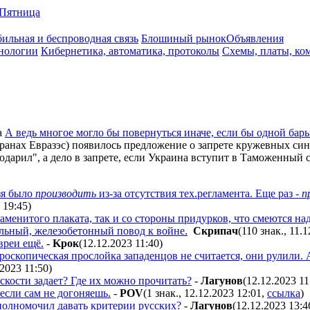
Пятница
ильная и беспроводная связь
Блошиный рынок
Объявления
нологии
Кибернетика, автоматика, протоколы
Схемы, платы, ко
а
А ведь многое могло бы повернуться иначе, если бы одной бар
странах Евразэс) появилось предложение о запрете кружевных си
подарил", а дело в запрете, если Украина вступит в Таможенный со
зя было
производить
из-за отсутствия тех.регламента. Еще раз -
п
3 19:45
)
аменитого плаката, так и со стороны придурков, что смеются над
альный, железобетонный повод к войне.
Cкpипaч
(110 знак., 11.
вреи ещё.
-
Kpoк
(12.12.2023 11:40
)
кроскопическая прослойка западенцов не считается, они рулили. 
.2023 11:50
)
сскости задает? Где их можно прочитать?
-
Лaгyнoв
(12.12.2023 11
если сам не догоняешь.
-
POV
(1 знак., 12.12.2023 12:01
,
ссылка
)
уполномочил давать критерии русских?
-
Лaгyнoв
(12.12.2023 13:4