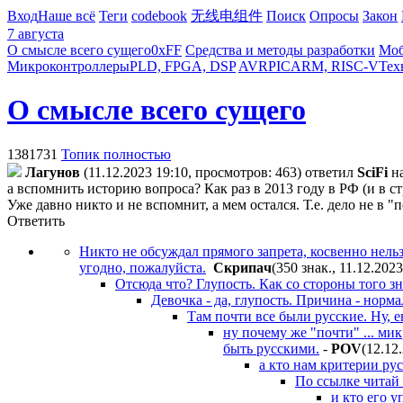
Вход
Наше всё
Теги
codebook
无线电组件
Поиск
Опросы
Закон
7 августа
О смысле всего сущего
0xFF
Средства и методы разработки
Моб
Микроконтроллеры
PLD, FPGA, DSP
AVR
PIC
ARM, RISC-V
Тех
О смысле всего сущего
1381731
Топик полностью
Лaгyнoв
(11.12.2023 19:10, просмотров: 463)
ответил
SciFi
н
а вспомнить историю вопроса? Как раз в 2013 году в РФ (и в 
Уже давно никто и не вспомнит, а мем остался. Т.е. дело не в "
Ответить
Никто не обсуждал прямого запрета, косвенно нель
угодно, пожалуйста.
Cкpипaч
(350 знак., 11.12.202
Отсюда что? Глупость. Как со стороны того зн
Девочка - да, глупость. Причина - норм
Там почти все были русские. Ну, е
ну почему же "почти" ... ми
быть русскими.
-
POV
(12.12
а кто нам критерии ру
По ссылке читай 
и кто его 