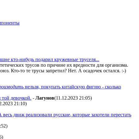
мпоненты
ышне кто-нибудь подарил кружевные труселя...
нтетических трусов по причине их вредности для организма.
юз. Кто-то те трусы запретил? Нет. А осадочек остался. :-)
роизводить
нельзя, покупать китайскую фигню - сколько
 той девочкой.
-
Лaгyнoв
(11.12.2023 21:05
)
12.2023 21:10
)
А весь движ реализовали русские, которые захотели перестать
:52
)
6
)