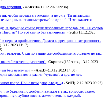
 одно хороший.
-
=AlexD=
(12.12.2023 09:36
)
огии, чтобы передавать эмоции, а не суть. Ты пытаешься
е эмоции, навязанные третьей стороной. И это касается
уда, в дружную семью цивилизованных народов, где 300 сортов
 Нато, а?" Но всё как-то без взаимности.
-
SciFi
(13.12.2023
" в первом приближении. Делаем коррекцию на хитрожопость
(13.12.2023 11:17
)
4
)
и грамотен. Судя по вашим же сообщениям это далеко не так.
ывают "стратегии развития".
Cкpипaч
(132 знак., 13.12.2023
счет был неверным.
-
=AlexD=
(13.12.2023 14:50
)
дни закладывают в расчет "чувства", а другие нет.
ном ковре. Но не всем дано, это да :-)
-
SciFi
(12.12.2023 09:25
)
, что Украина по доебам и взяткам в этих вопросах далеко
ированную хуйню писать может очень не каждый.
-