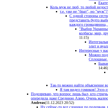
Екате
Коль муж не люб, то любой недостат
т.е. уже не "брат", но "муж"?!
С одной стороны сестра
представить будто выб
каждого громадянина, 
"Выбор Украины"
колбасы, мир, др
11:15
)
Интегральн
элит и вуа
Интересные у вас
Можно поду
Сплошные с
Бываю
14:46
Так-то можно найти объяснение все
Я там видел гомиков! Ээээ-э
Подозреваю, что вопрос лишь был, кто стричь
опередила даже Среднюю Азию. Очень жалею,
Andreas
(11.12.2023 20:52
)
Ну сейчас-то все слоники по полочкам, в