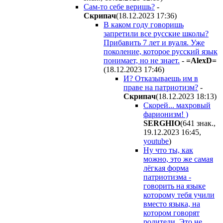
Сам-то себе веришь?
-
Cкpипaч
(18.12.2023 17:36
)
В каком году говоришь
запретили все русские школы?
Прибавить 7 лет и вуаля. Уже
поколение, которое русский язык
понимает, но не знает.
-
=AlexD=
(18.12.2023 17:46
)
И? Отказываешь им в
праве на патриотизм?
-
Cкpипaч
(18.12.2023 18:13
)
Скорей... махровый
фарионизм! )
SERGHIO
(641 знак.,
19.12.2023 16:45
,
youtube
)
Ну что ты, как
можно, это же самая
лёгкая форма
патриотизма -
говорить на языке
которому тебя учили
вместо языка, на
котором говорят
родители. Это не