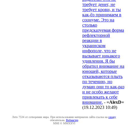
требует денег, не
требует крови, и ты
как-бэ принимаем в
социуме. Это на
столько
предсказуемая форма
рефлекторной
реакции в
украинском
инфополе, что не
вызывает никакого
удивления. Я бы
обратил внимание на
юношей, которые
отказываются плыть
по течению, но
думаю они то как-раз
и не особо желают
привлекать к себе
внимание.
-
=AlexD=
(19.12.2023 10:49
)
Лето 7534 от сотворения мира. При использовании материалов сайта ссылка на
caxapу
обязательна.
Вебмастер
MMI © MMXXVI