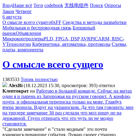
Вход
Наше всё
Теги
codebook
无线电组件
Поиск
Опросы
Закон
Четверг
6 августа
О смысле всего сущего
0xFF
Средства и методы разработки
Мобильная и беспроводная связь
Блошиный
рынок
Объявления
Микроконтроллеры
PLD, FPGA, DSP
AVR
PIC
ARM, RISC-
V
Технологии
Кибернетика, автоматика, протоколы
Схемы,
платы, компоненты
О смысле всего сущего
1383533
Топик полностью
AlexBi
(18.12.2023 15:30, просмотров: 393)
ответил
Kлeптoкpaт
на
Работаю в большой команде. Сейчас на митах
один я и парень из Запорожья на русском говорит. А конфлю,
почта, и официальная переписка только на мове. Главбух
вчера звонила. Вдруг на украинском. Да что там говорить: мне
на тиндере замечание 3й раз сделали что мол пишу не на
державной. Глупо отрицать что это чуть ли не модно
становится.
"Сделали замечание" и "стало модным" это почти
взаимоисключающие события. Думаю скорее страшно