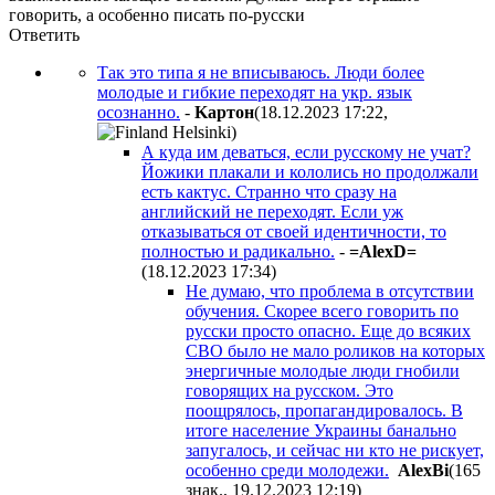
говорить, а особенно писать по-русски
Ответить
Так это типа я не вписываюсь. Люди более
молодые и гибкие переходят на укр. язык
осознанно.
-
Kapтoн
(18.12.2023 17:22
,
)
А куда им деваться, если русскому не учат?
Йожики плакали и кололись но продолжали
есть кактус. Странно что сразу на
английский не переходят. Если уж
отказываться от своей идентичности, то
полностью и радикально.
-
=AlexD=
(18.12.2023 17:34
)
Не думаю, что проблема в отсутствии
обучения. Скорее всего говорить по
русски просто опасно. Еще до всяких
СВО было не мало роликов на которых
энергичные молодые люди гнобили
говорящих на русском. Это
поощрялось, пропагандировалось. В
итоге население Украины банально
запугалось, и сейчас ни кто не рискует,
особенно среди молодежи.
AlexBi
(165
знак., 19.12.2023 12:19
)