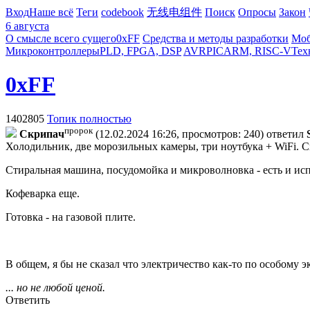
Вход
Наше всё
Теги
codebook
无线电组件
Поиск
Опросы
Закон
6 августа
О смысле всего сущего
0xFF
Средства и методы разработки
Моб
Микроконтроллеры
PLD, FPGA, DSP
AVR
PIC
ARM, RISC-V
Тех
0xFF
1402805
Топик полностью
пророк
Cкpипaч
(12.02.2024 16:26, просмотров: 240)
ответил
Холодильник, две морозильных камеры, три ноутбука + WiFi. 
Стиральная машина, посудомойка и микроволновка - есть и исп
Кофеварка еще.
Готовка - на газовой плите.
В общем, я бы не сказал что электричество как-то по особому 
... но не любой ценой.
Ответить