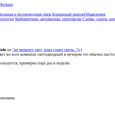
Четверг
ильная и беспроводная связь
Блошиный рынок
Объявления
нологии
Кибернетика, автоматика, протоколы
Схемы, платы, ко
Solo
на
"не меркнет свет, пока горит свеча.."(с)
Свет во всех комнатах светодиодный и вечером это обычно наст
ользуется, примерно пару раз в неделю.
экономим.