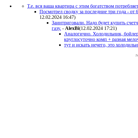
Т.е. вся ваша квартира с этим богатством потребляе
Посмотрел сводку за последние три года - от
12.02.2024 16:47
)
Заинтриговали. Надо будет купить счетч
газу.
-
AlexBi
(12.02.2024 17:21
)
Аналогично. Холодильник, бойлер,
круглосуточно комп + разная мелоч
тут и искать нечего, это холодильн
Л