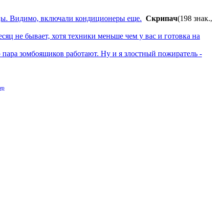
сяцы. Видимо, включали кондиционеры еще.
Cкpипaч
(198 знак.,
сяц не бывает, хотя техники меньше чем у вас и готовка на
 пара зомбоящиков работают. Ну и я злостный пожиратель -
ер