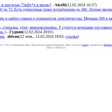
т в пределах 75кВт*ч в месяц?
-
AlexBi
(12.02.2024 16:37
)
 60 до 75. Есть одиночные пики потребления до 300. Летние ме
ик и найти главного пожирателя электричества. Меньше 200 в ме
 стиралка, утюг, микроволновка. У супруги вечерами постоянно
ь :)
-
Гyдвин
(12.02.2024 20:01
)
ик.
abivan
(22 знак., 12.02.2024 18:03
,
ссылка
)
ето 7534 от сотворения мира. При использовании материалов сайта ссылка на
caxapу
обязательна.
Вебмаст
MMI © MMXXVI