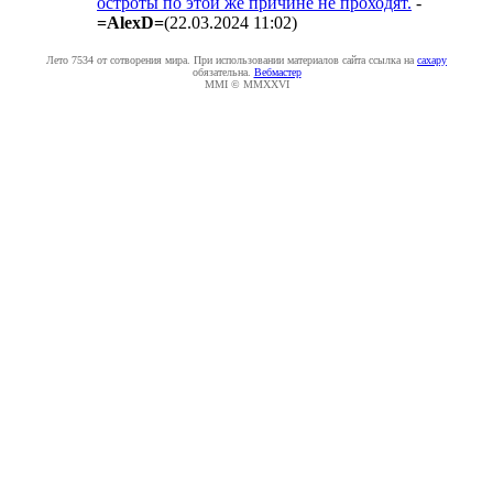
остроты по этой же причине не проходят.
-
=AlexD=
(22.03.2024 11:02
)
Лето 7534 от сотворения мира. При использовании материалов сайта ссылка на
caxapу
обязательна.
Вебмастер
MMI © MMXXVI