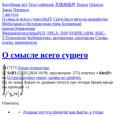
Вход
Наше всё
Теги
codebook
无线电组件
Поиск
Опросы
Закон
Пятница
7 августа
О смысле всего сущего
0xFF
Средства и методы разработки
Мобильная и беспроводная связь
Блошиный
рынок
Объявления
Микроконтроллеры
PLD, FPGA, DSP
AVR
PIC
ARM, RISC-
V
Технологии
Кибернетика, автоматика, протоколы
Схемы,
платы, компоненты
О смысле всего сущего
1417173
Топик полностью
SciFi
(22.03.2024 10:59, просмотров: 375)
ответил
=AlexD=
на
Острить нужно умнее, халява не пройдёт.
Ну не знаю. Какие-то душные потуги про четыре буквы вроде
бы проходят :-)
ส็็็็็็็็็็็็็็็็็็็็็็็็็༼ ຈل͜ຈ༽ส้้้้้้้้้้้้้้้้้้้้้้้
Ответить
Душные потуги проходят как факты, а тупые