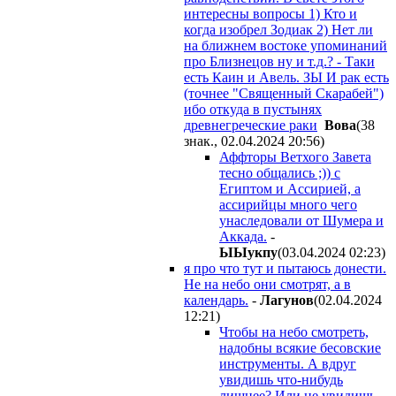
интересны вопросы 1) Кто и
когда изобрел Зодиак 2) Нет ли
на ближнем востоке упоминаний
про Близнецов ну и т.д.? - Таки
есть Каин и Авель. ЗЫ И рак есть
(точнее "Священный Скарабей")
ибо откуда в пустынях
древнегреческие раки
Boвa
(38
знак., 02.04.2024 20:56
)
Аффторы Ветхого Завета
тесно общались ;)) с
Египтом и Ассирией, а
ассирийцы много чего
унаследовали от Шумера и
Аккада.
-
ЫЫyкпy
(03.04.2024 02:23
)
я про что тут и пытаюсь донести.
Не на небо они смотрят, а в
календарь.
-
Лaгyнoв
(02.04.2024
12:21
)
Чтобы на небо смотреть,
надобны всякие бесовские
инструменты. А вдруг
увидишь что-нибудь
лишнее? Или не увидишь