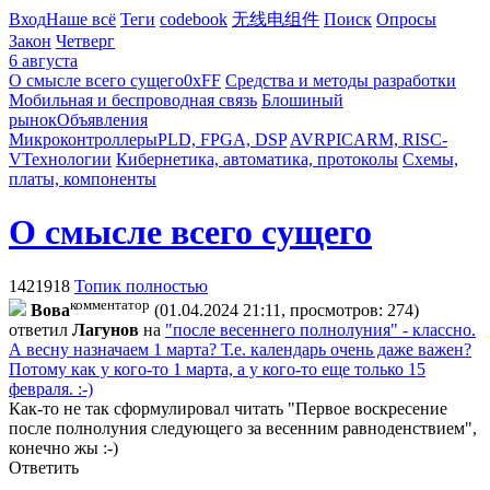
Вход
Наше всё
Теги
codebook
无线电组件
Поиск
Опросы
Закон
Четверг
6 августа
О смысле всего сущего
0xFF
Средства и методы разработки
Мобильная и беспроводная связь
Блошиный
рынок
Объявления
Микроконтроллеры
PLD, FPGA, DSP
AVR
PIC
ARM, RISC-
V
Технологии
Кибернетика, автоматика, протоколы
Схемы,
платы, компоненты
О смысле всего сущего
1421918
Топик полностью
комментатор
Boвa
(01.04.2024 21:11, просмотров: 274)
ответил
Лaгyнoв
на
"после весеннего полнолуния" - классно.
А весну назначаем 1 марта? Т.е. календарь очень даже важен?
Потому как у кого-то 1 марта, а у кого-то еще только 15
февраля. :-)
Как-то не так сформулировал читать "Первое воскресение
после полнолуния следующего за весенним равноденствием",
конечно жы :-)
Ответить