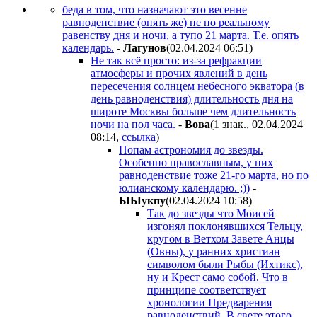
беда в том, что назначают это весенне
равноденствие (опять же) не по реальному
равенству дня и ночи, а тупо 21 марта. Т.е. опять
календарь.
-
Лaгyнoв
(02.04.2024 06:51
)
Не так всё просто: из-за рефракции
атмосферы и прочих явлений в день
пересечения солнцем небесного экватора (в
день равноденствия) длительность дня на
широте Москвы больше чем длительность
ночи на пол часа.
-
Boвa
(1 знак., 02.04.2024
08:14
,
ссылка
)
Попам астрономия до звезды.
Особенно православным, у них
равноденствие тоже 21-го марта, но по
юлианскому календарю. ;))
-
ЫЫyкпy
(02.04.2024 10:58
)
Так до звезды что Моисей
изгонял поклонявшихся Тельцу,
кругом в Ветхом Завете Анцы
(Овны), у ранних христиан
символом были Рыбы (Ихтикс),
ну и Крест само собой. Что в
принципе соответствует
хронологии Предварения
равноденствий. В свете этого