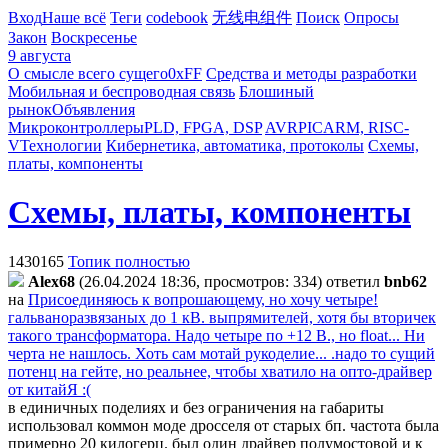
Вход
Наше всё
Теги
codebook
无线电组件
Поиск
Опросы
Закон
Воскресенье
9 августа
О смысле всего сущего
0xFF
Средства и методы разработки
Мобильная и беспроводная связь
Блошиный
рынок
Объявления
Микроконтроллеры
PLD, FPGA, DSP
AVR
PIC
ARM, RISC-
V
Технологии
Кибернетика, автоматика, протоколы
Схемы,
платы, компоненты
Схемы, платы, компоненты
1430165
Топик полностью
Alex68
(26.04.2024 18:36, просмотров: 334)
ответил
bnb62
на
Присоединяюсь к вопрошающему, но хочу четыре!
гальваноразвязаных до 1 кВ. выпрямителей, хотя бы вторичек
такого трансформатора. Надо четыре по +12 В., но float... Ни
черта не нашлось. Хоть сам мотай рукоделие... .надо то сущий
потенц на гейте, но реальнее, чтобы хватило на опто-драйвер
от китайЯ :(
в единичных поделиях и без ограничения на габариты
использовал коммон моде дросселя от старых бп. частота была
примерно 20 килогерц. был один драйвер полумостовой и к