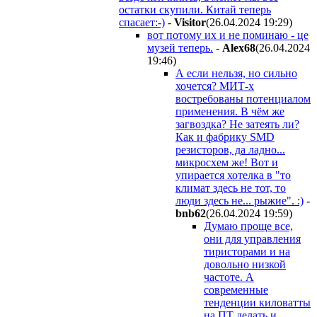
остатки скупили. Китай теперь
спасает:-)
-
Visitor
(26.04.2024 19:29
)
вот потому их и не поминаю - це
музей теперь.
-
Alex68
(26.04.2024
19:46
)
А если нельзя, но сильно
хочется? МИТ-х
востребованы потенциалом
применения. В чём же
загвоздка? Не затеять ли?
Как и фабрику SMD
резисторов, да ладно...
микросхем же! Вот и
упирается хотелка в "то
климат здесь не тот, то
люди здесь не... рыжие". :)
-
bnb62
(26.04.2024 19:59
)
Думаю проще все,
они для управления
тиристорами и на
довольно низкой
частоте. А
современные
тенденции киловатты
на ПТ делать и