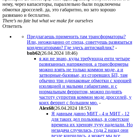
нему, через капаситоры, параллельно были подключены
обмотки дросселей. да, это габаритно, но зато хорошо
развязано и бесплатно.
There's no fate but what we make for ourselves
Ответить
Предлагаешь применить там трансформаторы?
Или, неожиданно от спеца, советуешь развязаться
конденсаторами? Где здесь антисмайлик?
-
bnb62
(26.04.2024 18:46
)
я жи не знаю, куды требуюцца енти четыре
развязанных напряжения. а трансформеры
можно взять не только коммон моде, а и
затворные-базовые, из сгоревших БП, там
обычно три одинаковые обмотки с хорошей
изоляцией и малыми габаритами. и с
нормальным ферритом, можно поднять
частоту супротив коммон моде дросселей, у
коих феррит с большим мю.
-
Alex68
(26.04.2024 18:53
)
Я давным давно МИТ - 4 и МИТ - 12
для таких дел пользовал, в советские
времена их хренову тучу наделали. Но
незадача случилась, года 2 назад они
везде кончились, а может мы все