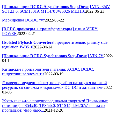
[Понижающие DCDC Asynchronous Step-Down]
VIN >24V
SOT23-6; SCM1301A MT1470 JW5026 ME3116
2022-06-23
Маркировка DC/DC тут
2022-05-22
[DCDC драйверы + трансформаторы]
к ним VERY
POWER
2022-04-21
[Isolated Flyback Converters]
предпочтительно primary side
regulation JW3510
2022-04-14
[Понижающие DCDC Synchronous Step-Down]
VIN 7V
2022-
04-14
Китайские производители питания: ACDC, DCDC,
индуктивные элементы
2022-03-19
Я наверно медленный газ, но случайно наткнулся на такой
ресурсик со списком микросхемок DC-DC и даташитами
2022-
01-05
Жесть какая-то с полупроводниками творится! Привычные
позиции (TPS54x40, TPS54x0, ST1S14, LM267x) на глазах
пропадают. Чего наро...
2021-12-26