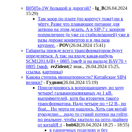
B0505s-1W большой и дорогой?
-
Ig_B
(26.04.2024
15:29
)
Там зазор по плате (по корпусу тоже) ни к
чёрту. Разве что плавающее питание для
затвора на этом делать. А в SIP-7 с зазором
поприличнее (и уже со стабилизацией) уже в
разы дороже конвертор и в два раза
крупнее.
-
POV
(26.04.2024 15:41
)
Габариты прежде всего трансформатором будут
определяться. А так: на входе какая-нибудь
SCM1201A(B) + 0805 1мкФ и на выходе BAV70 +
0805 1мкф.
reZident
(2 знак., 26.04.2024 15:25
,
ссылка
,
картинка
)
Какова степень миниатюрности? Китайские SIP4
велики?
-
Гyдвин
(26.04.2024 15:19
)
Присоединяюсь к вопрошающему, но хочу
четыре! гальваноразвязаных до 1 кВ.
выпрямителей, хотя бы вторичек такого
трансформатора. Надо четыре по +12 В., но
float... Ни черта не нашлось. Хоть сам мотай
рукоделие... .надо то сущий потенц на гейте,
но реальнее, чтобы хватило на опто-драйвер
от китайЯ :(
-
bnb62
(26.04.2024 18:25 - 18:55
)
в единичных поделиях и без