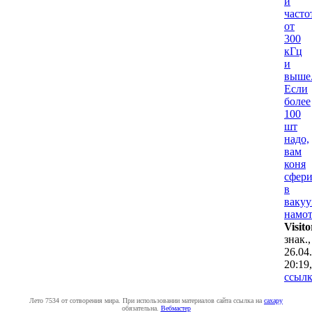
и
часто
от
300
кГц
и
выше
Если
более
100
шт
надо,
вам
коня
сфери
в
вакуу
намот
Visito
знак.,
26.04
20:19
,
ссылк
Лето 7534 от сотворения мира. При использовании материалов сайта ссылка на
caxapу
обязательна.
Вебмастер