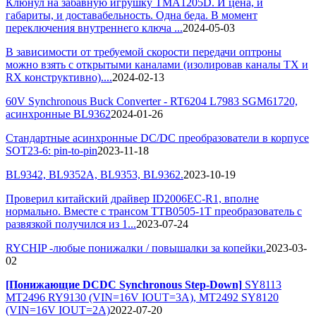
Клюнул на забавную игрушку TMA1205D. И цена, и
габариты, и доставабельность. Одна беда. В момент
переключения внутреннего ключа ...
2024-05-03
В зависимости от требуемой скорости передачи оптроны
можно взять с открытыми каналами (изолировав каналы TX и
RX конструктивно)....
2024-02-13
60V Synchronous Buck Converter - RT6204 L7983 SGM61720,
асинхронные BL9362
2024-01-26
Стандартные асинхронные DC/DC преобразователи в корпусе
SOT23-6: pin-to-pin
2023-11-18
BL9342, BL9352A, BL9353, BL9362.
2023-10-19
Проверил китайский драйвер ID2006EC-R1, вполне
нормально. Вместе с трансом TTB0505-1T преобразователь с
развязкой получился из 1...
2023-07-24
RYCHIP -любые понижалки / повышалки за копейки.
2023-03-
02
[Понижающие DCDC Synchronous Step-Down]
SY8113
MT2496 RY9130 (VIN=16V IOUT=3A), MT2492 SY8120
(VIN=16V IOUT=2A)
2022-07-20