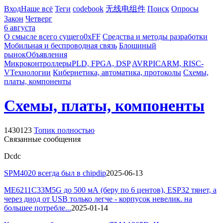
Вход
Наше всё
Теги
codebook
无线电组件
Поиск
Опросы
Закон
Четверг
6 августа
О смысле всего сущего
0xFF
Средства и методы разработки
Мобильная и беспроводная связь
Блошиный
рынок
Объявления
Микроконтроллеры
PLD, FPGA, DSP
AVR
PIC
ARM, RISC-
V
Технологии
Кибернетика, автоматика, протоколы
Схемы,
платы, компоненты
Схемы, платы, компоненты
1430123
Топик полностью
Связанные сообщения
Dcdc
SPM4020 всегда был в chipdip
2025-06-13
ME6211C33M5G до 500 мА (беру по 6 центов), ESP32 тянет, а
через диод от USB только легче - корпусок невелик. на
большее потребле...
2025-01-14