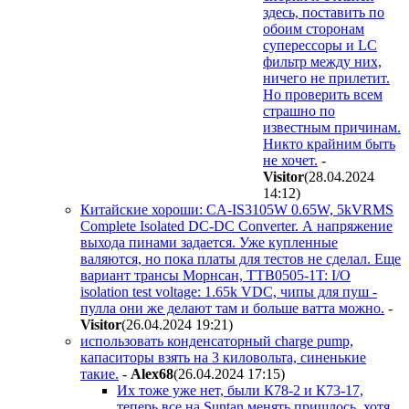
здесь, поставить по
обоим сторонам
суперессоры и LC
фильтр между них,
ничего не прилетит.
Но проверить всем
страшно по
известным причинам.
Никто крайним быть
не хочет.
-
Visitor
(28.04.2024
14:12
)
Китайские хороши: CA-IS3105W 0.65W, 5kVRMS
Complete Isolated DC-DC Converter. А напряжение
выхода пинами задается. Уже купленные
валяются, но пока платы для тестов не сделал. Еще
вариант трансы Морнсан, TTB0505-1T: I/O
isolation test voltage: 1.65k VDC, чипы для пуш -
пулла они же делают там и больше ватта можно.
-
Visitor
(26.04.2024 19:21
)
использовать конденсаторный charge pump,
капаситоры взять на 3 киловольта, синенькие
такие.
-
Alex68
(26.04.2024 17:15
)
Их тоже уже нет, были К78-2 и К73-17,
теперь все на Suntan менять пришлось, хотя