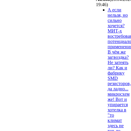
19:46
)
А если
нельзя, но
сильно
хочется?
МИТ-х
востребова
потенциал
применения
В чём же
загвоздка?
Не затеять
ли? Как и
фабрику
SMD
резисторов,
да ладно...
микросхем
же! Вот и
упирается
хотелка в
"то
климат
здесь не
тот, то