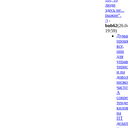
люди
здесь не...
рыжие".
:)
-
bnb62
(26.0
19:59
)
Дума
прощ
все,
они
для
управ
тири
и на
довол
низко
часто
А
совр
тенд
кило
на
ПТ
делат