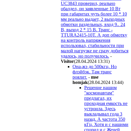
UC3843 проверил, реально
обалдел, он заявленные 10 Вт
при габаритах чуть более 10 * 10
мм реально выдает, 2 выходных
обмотки раздельных, вход 9.. 24
В, выход 2 * 15 В. Транс -
TTURA2415-10T. А доп обмотку
на контроль напряжения
использовал, стабильности при
малой нагрузке не сразу добиться
удалось, но получилось.
-
Visitor
(28.04.2024 13:31
)
Она-жэ до 500кгц. Но
флэйбэк. Там транс
роялит.
-
mse
homjak
(28.04.2024 13:44
)
Решение нашим
"космонавтам"
предлагал, их
проходная емкость не
устроила. Здесь
выкладывал года 3
назад. А частота 350
кГц. Хотя и с нашими
спорил и с Женей