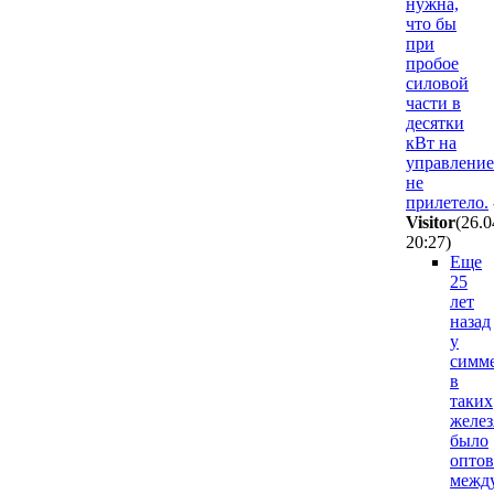
нужна,
что бы
при
пробое
силовой
части в
десятки
кВт на
управление
не
прилетело.
Visitor
(26.0
20:27
)
Еще
25
лет
назад
у
симм
в
таких
желез
было
опто
межд