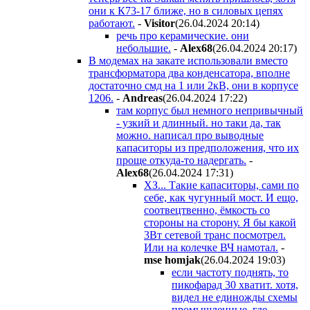
они к К73-17 ближе, но в силовых цепях
работают.
-
Visitor
(26.04.2024 20:14
)
речь про керамические. они
небольшие.
-
Alex68
(26.04.2024 20:17
)
В модемах на закате использовали вместо
трансформатора два конденсатора, вполне
достаточно смд на 1 или 2кВ, они в корпусе
1206.
-
Andreas
(26.04.2024 17:22
)
там корпус был немного непривычный
- узкий и длинный. но таки да, так
можно. написал про выводные
капаситоры из предположения, что их
проще откуда-то надергать.
-
Alex68
(26.04.2024 17:31
)
ХЗ... Такие капаситоры, сами по
себе, как чугунный мост. И ещо,
соотвецтвенно, ёмкость со
стороны на сторону. Я бы какой
3Вт сетевой транс посмотрел.
Или на колечке ВЧ намотал.
-
mse homjak
(26.04.2024 19:03
)
если частоту поднять, то
пикофарад 30 хватит. хотя,
видел не единожды схемы
промышленные, где