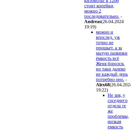
киловольт в 1206
стоит копейки,
можно 2
последовательно.
-
Andreas
(26.04.2024
19:19
)
можно и
впослед. уж
точно не
прошьет. а за
малую развязки
ёмкость всё
Женя боролся.
но таки далеко
не каждый день
потребно оно.
-
Alex68
(26.04.202
19:22
)
Не зря, у
соседнего
отдела те
же
проблемы,
низкая
емкость