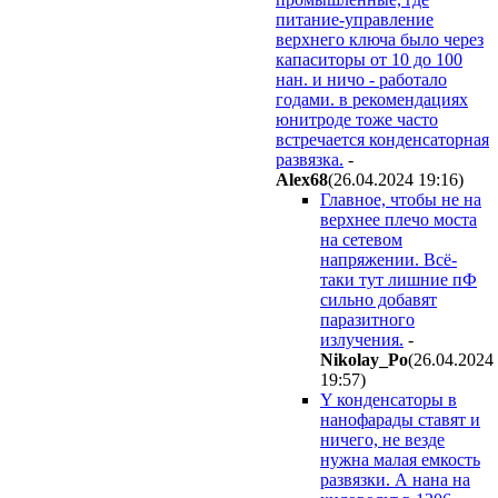
питание-управление
верхнего ключа было через
капаситоры от 10 до 100
нан. и ничо - работало
годами. в рекомендациях
юнитроде тоже часто
встречается конденсаторная
развязка.
-
Alex68
(26.04.2024 19:16
)
Главное, чтобы не на
верхнее плечо моста
на сетевом
напряжении. Всё-
таки тут лишние пФ
сильно добавят
паразитного
излучения.
-
Nikolay_Po
(26.04.2024
19:57
)
Y конденсаторы в
нанофарады ставят и
ничего, не везде
нужна малая емкость
развязки. А нана на