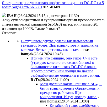
Я вот, кстати, не улавливаю профит от покупных DC-DC на 5
вольт, когда есть SN6501
2021-03-09
IBAH
(26.04.2024 15:15, просмотров: 11130)
Хочу супербюджетный и суперминиатюрный преобразователь
с гальванической развязкой 5в5(3в3) на ток милиампер 20,
изоляция до 1000В. Такие бывают?
Ответить
В студневом децтве делали так называемый
генератор Роера. Два транзистора и трансик на
колечке. Витков десяток, там и там.
-
mse
homjak
(28.04.2024 10:45
)
Причем что смищно, оно такое +/- и есть
(утрирую конечно, но смысл близок) в
большинстве китайских DC-DC блоках.
Просто погугли или поищи по цахапе
разбарабаненные морнсаны и иже с ними.
-
RxTx
(28.04.2024 11:00
)
Мож древние какие. Раньше в АС-ДС
были транзисторные обратноходы и
прекрасно работали. Щас
микросхемки. И тут, походу, такое.
-
mse homjak
(28.04.2024 13:08
)
Китайский транс флейбеком с