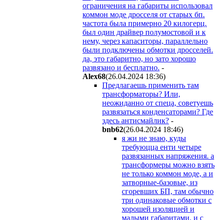
ограничения на габариты использовал
коммон моде дросселя от старых бп.
частота была примерно 20 килогерц.
был один драйвер полумостовой и к
нему, через капаситоры, параллельно
были подключены обмотки дросселей.
да, это габаритно, но зато хорошо
развязано и бесплатно.
-
Alex68
(26.04.2024 18:36
)
Предлагаешь применить там
трансформаторы? Или,
неожиданно от спеца, советуешь
развязаться конденсаторами? Где
здесь антисмайлик?
-
bnb62
(26.04.2024 18:46
)
я жи не знаю, куды
требуюцца енти четыре
развязанных напряжения. а
трансформеры можно взять
не только коммон моде, а и
затворные-базовые, из
сгоревших БП, там обычно
три одинаковые обмотки с
хорошей изоляцией и
малыми габаритами. и с