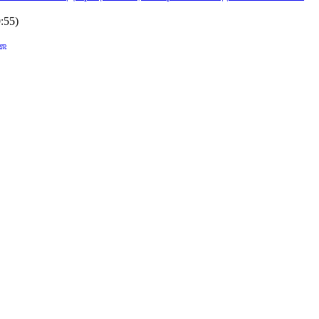
0:55
)
ер