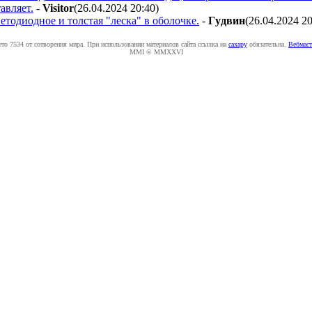
авляет.
-
Visitor
(26.04.2024 20:40
)
етодиодное и толстая "леска" в оболочке.
-
Гyдвин
(26.04.2024 2
ето 7534 от сотворения мира. При использовании материалов сайта ссылка на
caxapу
обязательна.
Вебмаст
MMI © MMXXVI