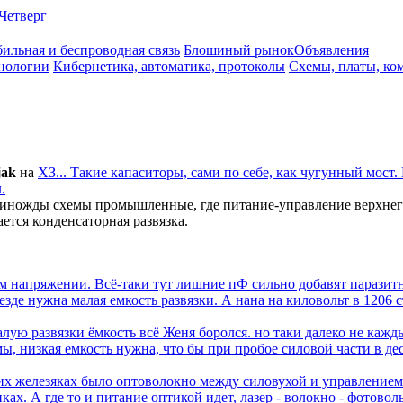
Четверг
ильная и беспроводная связь
Блошиный рынок
Объявления
нологии
Кибернетика, автоматика, протоколы
Схемы, платы, ко
jak
на
ХЗ... Такие капаситоры, сами по себе, как чугунный мост.
.
 единожды схемы промышленные, где питание-управление верхнего
ется конденсаторная развязка.
вом напряжении. Всё-таки тут лишние пФ сильно добавят паразит
езде нужна малая емкость развязки. А нана на киловольт в 1206 
алую развязки ёмкость всё Женя боролся. но таки далеко не кажд
емы, низкая емкость нужна, что бы при пробое силовой части в де
ких железяках было оптоволокно между силовухой и управлением.
ках. А где то и питание оптикой идет, лазер - волокно - фотовол