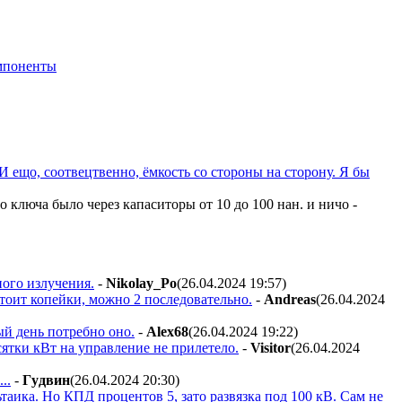
мпоненты
 И ещо, соотвецтвенно, ёмкость со стороны на сторону. Я бы
 ключа было через капаситоры от 10 до 100 нан. и ничо -
ного излучения.
-
Nikolay_Po
(26.04.2024 19:57
)
стоит копейки, можно 2 последовательно.
-
Andreas
(26.04.2024
ый день потребно оно.
-
Alex68
(26.04.2024 19:22
)
сятки кВт на управление не прилетело.
-
Visitor
(26.04.2024
..
-
Гyдвин
(26.04.2024 20:30
)
ьтаика. Но КПД процентов 5, зато развязка под 100 кВ. Сам не