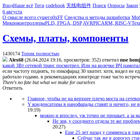
Вход
Наше всё
Теги
codebook
无线电组件
Поиск
Опросы
Закон
6 августа
О смысле всего сущего
0xFF
Средства и методы разработки
Моб
Микроконтроллеры
PLD, FPGA, DSP
AVR
PIC
ARM, RISC-V
Тех
Схемы, платы, компоненты
1430174
Топик полностью
Alex68
(26.04.2024 19:16, просмотров: 352)
ответил
mse hom
какой 3Вт сетевой транс посмотрел. Или на колечке ВЧ намотал
если частоту поднять, то пикофарад 30 хватит. хотя, видел не
работало годами. в рекомендациях юнитроде тоже часто встреча
There's no fate but what we make for ourselves
Ответить
Главное, чтобы не на верхнее плечо моста на сете
Y конденсаторы в нанофарады ставят и ничего, не в
19:19
)
можно и впослед. уж точно не прошьет. а за м
Не зря, у соседнего отдела те же пробл
20:27
)
Еще 25 лет назад у симменса в та
Сейчас так же в дорогих стан