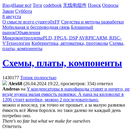
Вход
Наше всё
Теги
codebook
无线电组件
Поиск
Опросы
Закон
Суббота
8 августа
О смысле всего сущего
0xFF
Средства и методы разработки
Мобильная и беспроводная связь
Блошиный
рынок
Объявления
Микроконтроллеры
PLD, FPGA, DSP
AVR
PIC
ARM, RISC-
V
Технологии
Кибернетика, автоматика, протоколы
Схемы,
платы, компоненты
Схемы, платы, компоненты
1430177
Топик полностью
Alex68
(26.04.2024 19:22, просмотров: 334)
ответил
Andreas
на
Y конденсаторы в нанофарады ставят и ничего, не
везде нужна малая емкость развязки. А нана на киловольт в
1206 стоит копейки, можно 2 последовательно.
можно и впослед. уж точно не прошьет. а за малую развязки
ёмкость всё Женя боролся. но таки далеко не каждый день
потребно оно.
There's no fate but what we make for ourselves
Ответить