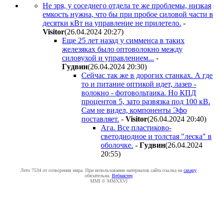
Не зря, у соседнего отдела те же проблемы, низкая
емкость нужна, что бы при пробое силовой части в
десятки кВт на управление не прилетело.
-
Visitor
(26.04.2024 20:27
)
Еще 25 лет назад у симменса в таких
железяках было оптоволокно между
силовухой и управлением...
-
Гyдвин
(26.04.2024 20:30
)
Сейчас так же в дорогих станках. А где
то и питание оптикой идет, лазер -
волокно - фотовольтаика. Но КПД
процентов 5, зато развязка под 100 кВ.
Сам не видел, компоненты Эфо
поставляет.
-
Visitor
(26.04.2024 20:40
)
Ага. Все пластиково-
светодиодное и толстая "леска" в
оболочке.
-
Гyдвин
(26.04.2024
20:55
)
Лето 7534 от сотворения мира. При использовании материалов сайта ссылка на
caxapу
обязательна.
Вебмастер
MMI © MMXXVI