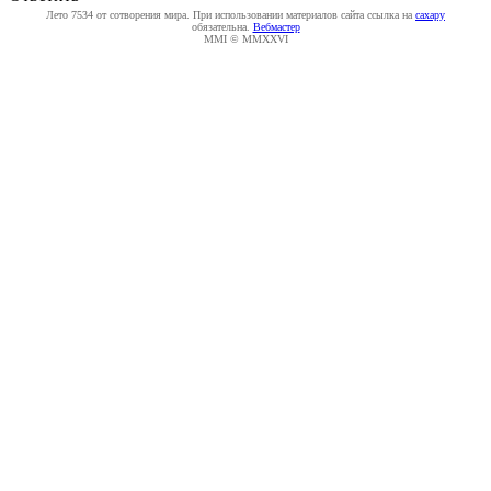
Лето 7534 от сотворения мира. При использовании материалов сайта ссылка на
caxapу
обязательна.
Вебмастер
MMI © MMXXVI