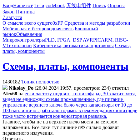
Вход
Наше всё
Теги
codebook
无线电组件
Поиск
Опросы
Закон
Пятница
7 августа
О смысле всего сущего
0xFF
Средства и методы разработки
Мобильная и беспроводная связь
Блошиный
рынок
Объявления
Микроконтроллеры
PLD, FPGA, DSP
AVR
PIC
ARM, RISC-
V
Технологии
Кибернетика, автоматика, протоколы
Схемы,
платы, компоненты
Схемы, платы, компоненты
1430182
Топик полностью
Nikolay_Po
(26.04.2024 19:57, просмотров: 234)
ответил
Alex68
на
если частоту поднять, то пикофарад 30 хватит. хотя,
видел не единожды схемы промышленные, где питание-
управление верхнего ключа было через капаситоры от 10 до
100 нан. и ничо - работало годами. в рекомендациях юнитроде
тоже часто встречается конденсаторная развязка.
Главное, чтобы не на верхнее плечо моста на сетевом
напряжении. Всё-таки тут лишние пФ сильно добавят
паразитного излучения.
Ответить