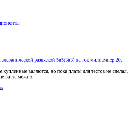
мпоненты
льванической развязкой 5в5(3в3) на ток милиампер 20,
купленные валяются, но пока платы для тестов не сделал.
ше ватта можно.
ер