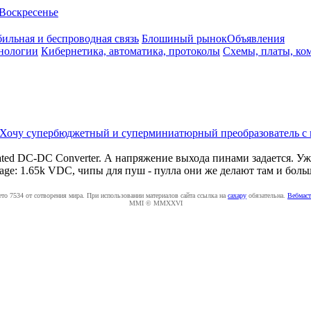
Воскресенье
ильная и беспроводная связь
Блошиный рынок
Объявления
нологии
Кибернетика, автоматика, протоколы
Схемы, платы, ко
Хочу супербюджетный и суперминиатюрный преобразователь с га
d DC-DC Converter. А напряжение выхода пинами задается. Уже 
ltage: 1.65k VDC, чипы для пуш - пулла они же делают там и боль
ето 7534 от сотворения мира. При использовании материалов сайта ссылка на
caxapу
обязательна.
Вебмаст
MMI © MMXXVI