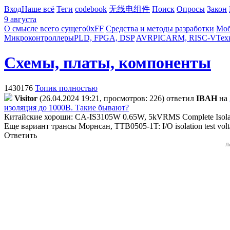
Вход
Наше всё
Теги
codebook
无线电组件
Поиск
Опросы
Закон
9 августа
О смысле всего сущего
0xFF
Средства и методы разработки
Моб
Микроконтроллеры
PLD, FPGA, DSP
AVR
PIC
ARM, RISC-V
Тех
Схемы, платы, компоненты
1430176
Топик полностью
Visitor
(26.04.2024 19:21, просмотров: 226)
ответил
IBAH
на
изоляция до 1000В. Такие бывают?
Китайские хороши: CA-IS3105W 0.65W, 5kVRMS Complete Isolate
Еще вариант трансы Морнсан, TTB0505-1T: I/O isolation test vo
Ответить
Л