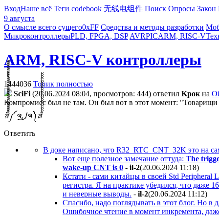
Вход
Наше всё
Теги
codebook
无线电组件
Поиск
Опросы
Закон
9 августа
О смысле всего сущего
0xFF
Средства и методы разработки
Моб
Микроконтроллеры
PLD, FPGA, DSP
AVR
PIC
ARM, RISC-V
Тех
ARM, RISC-V контроллеры
1444036
Топик полностью
SciFi
(20.06.2024 08:04, просмотров: 444)
ответил
Kpoк
на
Ой
Компромисс был не там. Он был вот в этот момент: "Товарищи
ส็็็็็็็็็็็็็็็็็็็็็็็็็༼ ຈل͜ຈ༽ส้้้้้้้้้้้้้้้้้้้้้้้
Ответить
В доке написано, что R32_RTC_CNT_32K это на самом
Вот еще полезное замечание оттуда:
The trigge
wake-up CNT is 0
-
il-2
(20.06.2024 11:18
)
Кстати - сами китайцы в своей Std Peripheral
регистра. Я на практике убедился, что даже 1
и неверные выводы.
-
il-2
(20.06.2024 11:12
)
Спасибо, надо поглядывать в этот блог. Но в 
Ошибочное чтение в момент инкремента, даже 