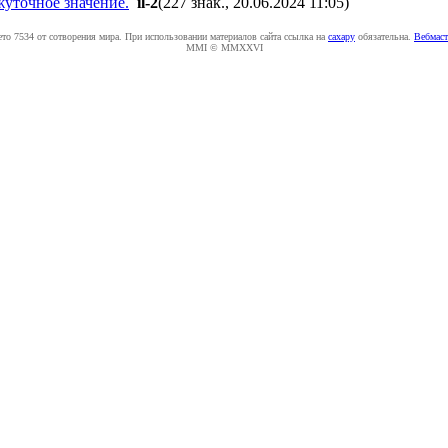
жуточное значение.
il-2
(227 знак., 20.06.2024 11:05
)
ето 7534 от сотворения мира. При использовании материалов сайта ссылка на
caxapу
обязательна.
Вебмаст
MMI © MMXXVI