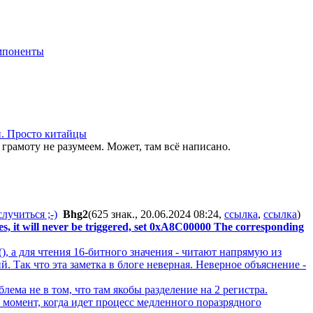
мпоненты
и. Просто китайцы
грамоту не разумеем. Может, там всё написано.
лучиться ;-)
Bhg2
(625 знак., 20.06.2024 08:24
,
ссылка
,
ссылка
)
ues, it will never be triggered, set 0xA8C00000 The corresponding
(), а для чтения 16-битного значения - читают напрямую из
й. Так что эта заметка в блоге неверная. Неверное объяснение -
ема не в том, что там якобы разделение на 2 регистра.
 момент, когда идет процесс медленного поразрядного