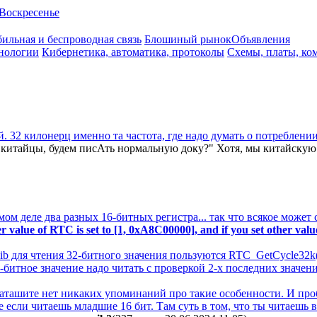
Воскресенье
ильная и беспроводная связь
Блошиный рынок
Объявления
нологии
Кибернетика, автоматика, протоколы
Схемы, платы, ко
. 32 килонерц именно та частота, где надо думать о потреблени
 китайцы, будем писАть нормальную доку?" Хотя, мы китайскую 
 деле два разных 16-битных регистра... так что всякое может с
r value of RTC is set to [1, 0xA8C00000], and if you set other val
 Lib для чтения 32-битного значения пользуются RTC_GetCycle32k
6-битное значение надо читать с проверкой 2-х последних значени
даташите нет никаких упоминаний про такие особенности. И пробл
если читаешь младшие 16 бит. Там суть в том, что ты читаешь в