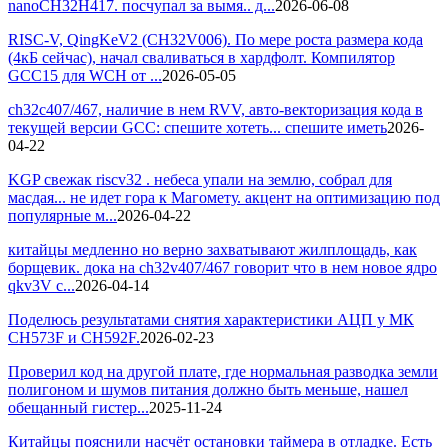
nanoCH32H417. посчупал за вымя.. д...
2026-06-08
RISC-V, QingKeV2 (CH32V006). По мере роста размера кода
(4кБ сейчас), начал сваливаться в хардфолт. Компилятор
GCC15 для WCH от ...
2026-05-05
ch32c407/467, наличие в нем RVV, авто-векторизация кода в
текущей версии GCC: спешите хотеть... спешите иметь
2026-
04-22
KGP свежак riscv32 . небеса упали на землю, собрал для
масдая... не идет гора к Магомету. акцент на оптимизацию под
популярные м...
2026-04-22
китайцы медленно но верно захватывают жилплощадь, как
борщевик. дока на ch32v407/467 говорит что в нем новое ядро
qkv3V с...
2026-04-14
Поделюсь результатами снятия характеристики АЦП у МК
CH573F и CH592F.
2026-02-23
Проверил код на другой плате, где нормальная разводка земли
полигоном и шумов питания должно быть меньше, нашел
обещанный гистер...
2025-11-24
Китайцы пояснили насчёт остановки таймера в отладке. Есть