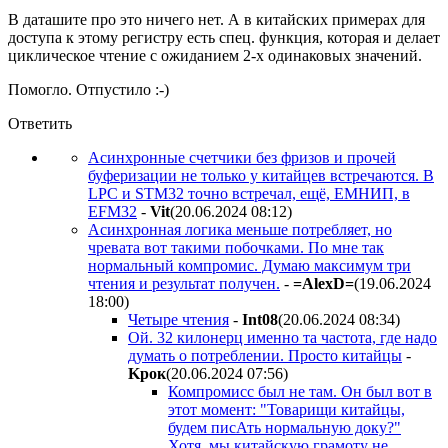
В даташите про это ничего нет. А в китайских примерах для
доступа к этому регистру есть спец. функция, которая и делает
циклическое чтение с ожиданием 2-х одинаковых значений.
Помогло. Отпустило :-)
Ответить
Асинхронные счетчики без фризов и прочей
буферизации не только у китайцев встречаются. В
LPC и STM32 точно встречал, ещё, ЕМНИП, в
EFM32
-
Vit
(20.06.2024 08:12
)
Асинхронная логика меньше потребляет, но
чревата вот такими побочками. По мне так
нормальный компромис. Думаю максимум три
чтения и результат получен.
-
=AlexD=
(19.06.2024
18:00
)
Четыре чтения
-
Int08
(20.06.2024 08:34
)
Ой. 32 килонерц именно та частота, где надо
думать о потреблении. Просто китайцы
-
Kpoк
(20.06.2024 07:56
)
Компромисс был не там. Он был вот в
этот момент: "Товарищи китайцы,
будем писАть нормальную доку?"
Хотя, мы китайскую грамоту не