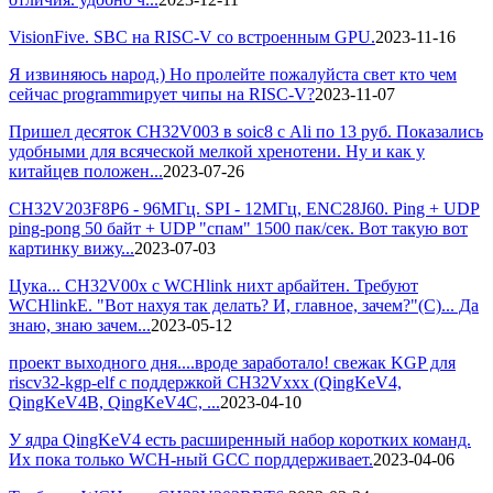
VisionFive. SBC на RISC-V со встроенным GPU.
2023-11-16
Я извиняюсь народ.) Но пролейте пожалуйста свет кто чем
сейчас programmирует чипы на RISC-V?
2023-11-07
Пришел десяток CH32V003 в soic8 с Ali по 13 руб. Показались
удобными для всяческой мелкой хренотени. Ну и как у
китайцев положен...
2023-07-26
СH32V203F8P6 - 96МГц. SPI - 12MГц, ENC28J60. Ping + UDP
ping-pong 50 байт + UDP "спам" 1500 пак/сек. Вот такую вот
картинку вижу...
2023-07-03
Цука... CH32V00x с WCHlink нихт арбайтен. Требуют
WCHlinkE. "Вот нахуя так делать? И, главное, зачем?"(С)... Да
знаю, знаю зачем...
2023-05-12
проект выходного дня....вроде заработало! свежак KGP для
riscv32-kgp-elf с поддержкой CH32Vxxx (QingKeV4,
QingKeV4B, QingKeV4C, ...
2023-04-10
У ядра QingKeV4 есть расширенный набор коротких команд.
Их пока только WCH-ный GCC порддерживает.
2023-04-06