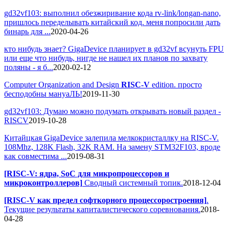
gd32vf103: выполнил обезжиривание кода rv-link/longan-nano,
пришлось переделывать китайский код. меня попросили дать
бинарь для ...
2020-04-26
кто нибудь знает? GigaDevice планирует в gd32vf всунуть FPU
или еще что нибудь, нигде не нашел их планов по захвату
поляны - я б...
2020-02-12
Computer Organization and Design
RISC-V
edition. просто
бесподобны мануаЛЬ!
2019-11-30
gd32vf103: Думаю можно подумать открывать новый раздел -
RISCV
2019-10-28
Китайцкая GigaDevice залепила мелкокристаллку на RISC-V.
108Mhz, 128K Flash, 32K RAM. На замену STM32F103, вроде
как совместима ...
2019-08-31
[RISC-V: ядра, SoC для микропроцессоров и
микроконтроллеров]
Сводный системный топик.
2018-12-04
[RISC-V как предел софткорного процессоростроения]
.
Текущие результаты капиталистического соревнования.
2018-
04-28