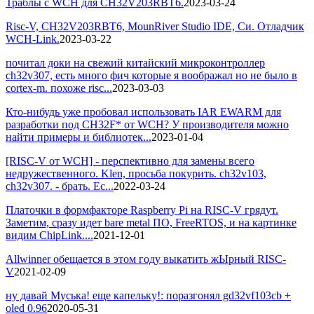
Траблы с WCH для CH32V203RBT6.
2023-03-24
Risc-V, CH32V203RBT6, MounRiver Studio IDE, Си. Отладчик
WCH-Link.
2023-03-22
почитал доки на свежий китайский микроконтроллер
ch32v307, есть много фич которые я воображал но не было в
cortex-m. похоже risc...
2023-03-03
Кто-нибудь уже пробовал использовать IAR EWARM для
разработки под CH32F* от WCH? У производителя можно
найти примеры и библиотек...
2023-01-04
[RISC-V от WCH] - перспективно для замены всего
недружественного. Klen, просьба покурить. ch32v103,
ch32v307. - брать. Ес...
2022-03-24
Платочки в формфакторе Raspberry Pi на RISC-V грядут.
Заметим, сразу идет bare metal ПО, FreeRTOS, и на картинке
видим ChipLink....
2021-12-01
Allwinner обещается в этом году выкатить жЫрный RISC-
V
2021-02-09
ну давай Муська! еще капельку!: поразгонял gd32vf103cb +
oled 0.96
2020-05-31