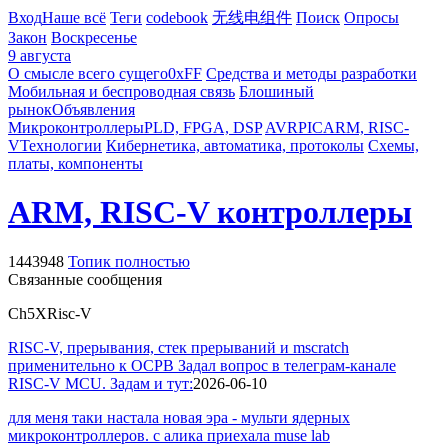
Вход
Наше всё
Теги
codebook
无线电组件
Поиск
Опросы
Закон
Воскресенье
9 августа
О смысле всего сущего
0xFF
Средства и методы разработки
Мобильная и беспроводная связь
Блошиный
рынок
Объявления
Микроконтроллеры
PLD, FPGA, DSP
AVR
PIC
ARM, RISC-
V
Технологии
Кибернетика, автоматика, протоколы
Схемы,
платы, компоненты
ARM, RISC-V контроллеры
1443948
Топик полностью
Связанные сообщения
Ch5X
Risc-V
RISC-V, прерывания, стек прерываний и mscratch
применительно к ОСРВ Задал вопрос в телеграм-канале
RISC-V MCU. Задам и тут:
2026-06-10
для меня таки настала новая эра - мульти ядерных
микроконтроллеров. с алика приехала muse lab