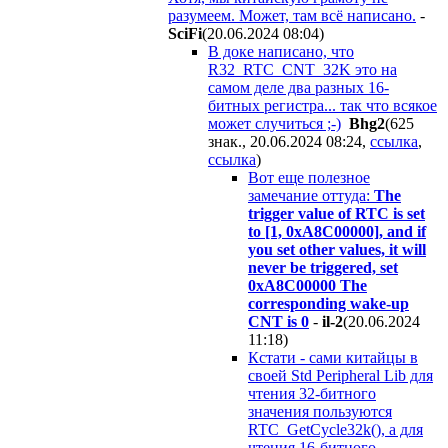
разумеем. Может, там всё написано.
-
SciFi
(20.06.2024 08:04
)
В доке написано, что
R32_RTC_CNT_32K это на
самом деле два разных 16-
битных регистра... так что всякое
может случиться ;-)
Bhg2
(625
знак., 20.06.2024 08:24
,
ссылка
,
ссылка
)
Вот еще полезное
замечание оттуда:
The
trigger value of RTC is set
to [1, 0xA8C00000], and if
you set other values, it will
never be triggered, set
0xA8C00000 The
corresponding wake-up
CNT is 0
-
il-2
(20.06.2024
11:18
)
Кстати - сами китайцы в
своей Std Peripheral Lib для
чтения 32-битного
значения пользуются
RTC_GetCycle32k(), а для
чтения 16-битного