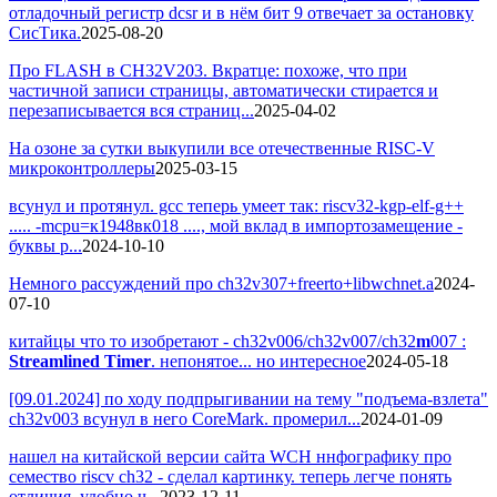
отладочный регистр dcsr и в нём бит 9 отвечает за остановку
СисТика.
2025-08-20
Про FLASH в CH32V203. Вкратце: похоже, что при
частичной записи страницы, автоматически стирается и
перезаписывается вся страниц...
2025-04-02
На озоне за сутки выкупили все отечественные RISC-V
микроконтроллеры
2025-03-15
всунул и протянул. gcc теперь умеет так: riscv32-kgp-elf-g++
..... -mcpu=к1948вк018 ...., мой вклад в импортозамещение -
буквы р...
2024-10-10
Немного рассуждений про ch32v307+freerto+libwchnet.a
2024-
07-10
китайцы что то изобретают - ch32v006/ch32v007/ch32
m
007 :
Streamlined Timer
. непонятое... но интересное
2024-05-18
[09.01.2024] по ходу подпрыгивании на тему "подъема-взлета"
ch32v003 всунул в него CoreMark. промерил...
2024-01-09
нашел на китайской версии сайта WCH ннфографику про
семество riscv ch32 - сделал картинку. теперь легче понять
отличия. удобно ч...
2023-12-11