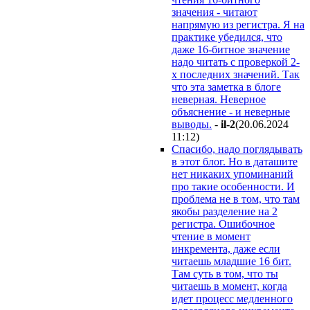
значения - читают
напрямую из регистра. Я на
практике убедился, что
даже 16-битное значение
надо читать с проверкой 2-
х последних значений. Так
что эта заметка в блоге
неверная. Неверное
объяснение - и неверные
выводы.
-
il-2
(20.06.2024
11:12
)
Спасибо, надо поглядывать
в этот блог. Но в даташите
нет никаких упоминаний
про такие особенности. И
проблема не в том, что там
якобы разделение на 2
регистра. Ошибочное
чтение в момент
инкремента, даже если
читаешь младшие 16 бит.
Там суть в том, что ты
читаешь в момент, когда
идет процесс медленного