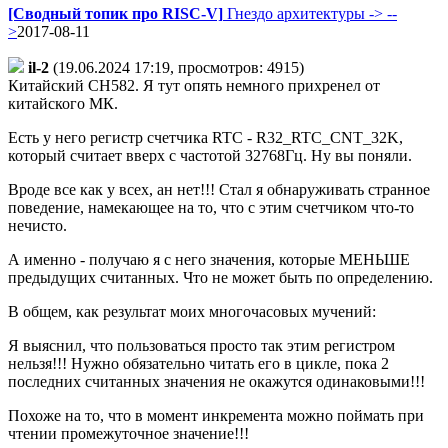
[Сводный топик про RISC-V]
Гнездо архитектуры -> --
>
2017-08-11
il-2
(19.06.2024 17:19, просмотров: 4915)
Китайский CH582. Я тут опять немного прихренел от
китайского МК.
Есть у него регистр счетчика RTC - R32_RTC_CNT_32K,
который считает вверх с частотой 32768Гц. Ну вы поняли.
Вроде все как у всех, ан нет!!! Стал я обнаруживать странное
поведение, намекающее на то, что с этим счетчиком что-то
нечисто.
А именно - получаю я с него значения, которые МЕНЬШЕ
предыдущих считанных. Что не может быть по определению.
В общем, как результат моих многочасовых мучений:
Я выяснил, что пользоваться просто так этим регистром
нельзя!!! Нужно обязательно читать его в цикле, пока 2
последних считанных значения не окажутся одинаковыми!!!
Похоже на то, что в момент инкремента можно поймать при
чтении промежуточное значение!!!