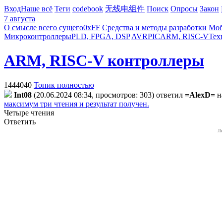
Вход
Наше всё
Теги
codebook
无线电组件
Поиск
Опросы
Закон
7 августа
О смысле всего сущего
0xFF
Средства и методы разработки
Моб
Микроконтроллеры
PLD, FPGA, DSP
AVR
PIC
ARM, RISC-V
Тех
ARM, RISC-V контроллеры
1444040
Топик полностью
Int08
(20.06.2024 08:34, просмотров: 303)
ответил
=AlexD=
н
максимум три чтения и результат получен.
Четыре чтения
Ответить
Л