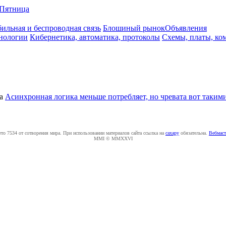
Пятница
ильная и беспроводная связь
Блошиный рынок
Объявления
нологии
Кибернетика, автоматика, протоколы
Схемы, платы, ко
а
Асинхронная логика меньше потребляет, но чревата вот таки
ето 7534 от сотворения мира. При использовании материалов сайта ссылка на
caxapу
обязательна.
Вебмаст
MMI © MMXXVI