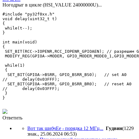
Ногодрыг в цикле (HSI_VALUE 24000000U)...
#include "py32f0xx.h"

void delay(uint32_t t)

{

 while(t--); 

}

int main(void)

{

 SET_BIT(RCC->IOPENR,RCC_IOPENR_GPIOAEN); // разрешим G
 MODIFY_REG(GPIOA->MODER, GPIO_MODER_MODE0_1,GPIO_MODER
 while(1)

 {

  SET_BIT(GPIOA->BSRR, GPIO_BSRR_BS0);	 // set A0

//	delay(0x03FFF);

  SET_BIT(GPIOA->BSRR, GPIO_BSRR_BR0);	 // reset A0

//	delay(0x03FFF);

 }

Ответить
Вот так шибчЕе - порядка 12 МГц...
Гyдвин
(1229
знак., 25.06.2024 06:53
)