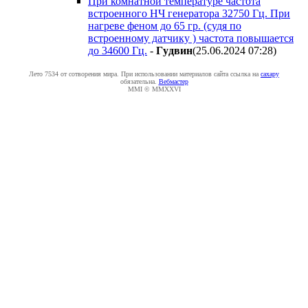
При комнатной температуре частота
встроенного НЧ генератора 32750 Гц. При
нагреве феном до 65 гр. (судя по
встроенному датчику ) частота повышается
до 34600 Гц.
-
Гyдвин
(25.06.2024 07:28
)
Лето 7534 от сотворения мира. При использовании материалов сайта ссылка на
caxapу
обязательна.
Вебмастер
MMI © MMXXVI