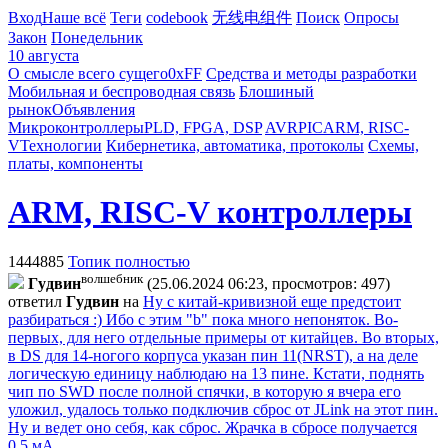
Вход
Наше всё
Теги
codebook
无线电组件
Поиск
Опросы
Закон
Понедельник
10 августа
О смысле всего сущего
0xFF
Средства и методы разработки
Мобильная и беспроводная связь
Блошиный
рынок
Объявления
Микроконтроллеры
PLD, FPGA, DSP
AVR
PIC
ARM, RISC-
V
Технологии
Кибернетика, автоматика, протоколы
Схемы,
платы, компоненты
ARM, RISC-V контроллеры
1444885
Топик полностью
волшебник
Гyдвин
(25.06.2024 06:23, просмотров: 497)
ответил
Гyдвин
на
Ну с китай-кривизной еще предстоит
разбираться :) Ибо c этим "b" пока много непоняток. Во-
первых, для него отдельные примеры от китайцев. Во вторых,
в DS для 14-ногого корпуса указан пин 11(NRST), а на деле
логическую единицу наблюдаю на 13 пине. Кстати, поднять
чип по SWD после полной спячки, в которую я вчера его
уложил, удалось только подключив сброс от JLink на этот пин.
Ну и ведет оно себя, как сброс. Жрачка в сбросе получается
0.5 мА...