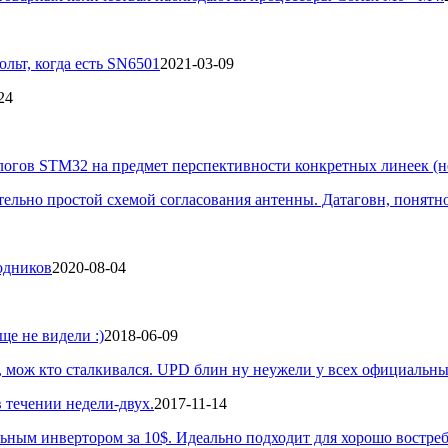
льт, когда есть SN6501
2021-03-09
24
логов STM32 на предмет перспективности конкретных линеек (не
ельно простой схемой согласования антенны. Датаговн, понятно,
одников
2020-08-04
е не видели :)
2018-06-09
, мож кто сталкивался. UPD блин ну неужели у всех официальный
течении недели-двух.
2017-11-14
ным инвертором за 10$. Идеально подходит для хорошо востреб