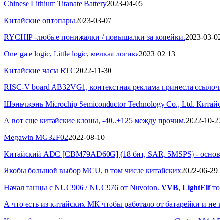
Chinese Lithium Titanate Battery
2023-04-05
Китайские оптопары
2023-03-07
RYCHIP -любые понижалки / повышалки за копейки.
2023-03-0
One-gate logic, Little logic, мелкая логика
2023-02-13
Китайские часы RTC
2022-11-30
RISC-V board AB32VG1, контекстная реклама принесла ссылочку.
Шэньчжэнь Microchip Semiconductor Technology Co., Ltd. Китай
А вот еще китайские клоны, -40..+125 между прочим.
2022-10-2
Megawin MG32F02
2022-08-10
Китайский ADC [CBM79AD60G] (18 бит, SAR, 5MSPS) - основа
Якобы большой выбор MCU, в том числе китайских
2022-06-29
Начал танцы с NUC906 / NUC976 от Nuvoton.
VVB
,
LightElf
то
А что есть из китайских МК чтобы работало от батарейки и н