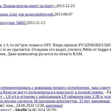
. Первая версия имеет на борту :
2013-12-23
ичных плат для радиолюбителей.
2013-09-07
получше 34063.
2012-11-13
ом :) А то пи*деж только в OFF. Вчера пришли PY32F002BD15S
о то не срастается. Отладчик его видит, утилита JMem от Segger 
сячок. Даже компилятор ругается на область RAM.
экспериментировать c режимами низкого потребления, таки совет
а Resеt не могут подключиться в кристаллу в полной спячке.
-
Г
 1.8 uA в останове с работающим LP таймером при 3.3В и долги
к вполне сходится. Испытанная архитектура, 32 бит, вменяемая 
н
(1 знак., 24.06.2024 12:38
,
картинка
)
работу?
-
AlexBi
(24.06.2024 18:29
)