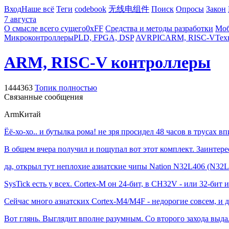
Вход
Наше всё
Теги
codebook
无线电组件
Поиск
Опросы
Закон
7 августа
О смысле всего сущего
0xFF
Средства и методы разработки
Моб
Микроконтроллеры
PLD, FPGA, DSP
AVR
PIC
ARM, RISC-V
Тех
ARM, RISC-V контроллеры
1444363
Топик полностью
Связанные сообщения
Arm
Китай
Ёё-хо-хо.. и бутылка рома! не зря просидел 48 часов в трусах 
В общем вчера получил и пощупал вот этот комплект. Заинтерес
да, открыл тут неплохие азиатские чипы Nation N32L406 (N32L
SysTick есть у всех. Cortex-M он 24-бит, в CH32V - или 32-бит и
Сейчас много азиатских Cortex-M4/M4F - недорогие совсем, и д
Вот глянь. Выглядит вполне разумным. Со второго захода выдал