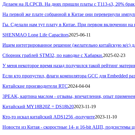
Делаем на JLCPCB. На днях пришли платы с T113-s3, 20% брак. 
На первой же плате собранной в Китае они перевернули импуль
Гы. Сделали нам тут плату в Китае. При первом включении на 
SHENMAO Long Life Capacitors
2025-06-11
Ищем интегрированное решение (желательно китайскую м/с) для
Сборник граблей STM32, по наводке с Хабарки.
2025-02-23
У меня некоторое время назад получился такой рейтинг матер
Если кто пропустил, флаги компилятора GCC для Embedded раз
Китайские производители RTC
2024-04-04
3PEAK, картина маслом - отзывы, впечатления, опыт применен
Китайский MY18B20Z = DS18b20
2023-11-19
Кто-то искал китайский ADS1256 -получите
2023-11-10
Новости из Китая - скоростные 14- и 16-bit АЦП, подсистемы 