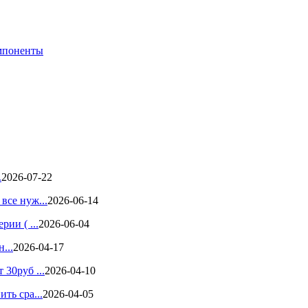
мпоненты
.
2026-07-22
все нуж...
2026-06-14
ии ( ...
2026-06-04
...
2026-04-17
30руб ...
2026-04-10
ть сра...
2026-04-05