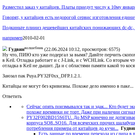
Разместил заказ у китайцев. Платы приедут числу к 10му января
Говорят, у китайцев есть недорогой сервис изготовления един
Подкиньте плиииз дешевейших китайских понижающих dc-dc, 
например
2010-02-01
волшебник
Гyдвин
(22.06.2024 10:12, просмотров: 6575)
Ну что, ПИЮ кто уже подергал за вымя? Давйте перчить скоп
в Keil. Отладка работает и с J-Link, и с WCHLink. Со вторым чт
отладка в Keil не дышит. Да и с областями памяти какой то ко
Заюзал пак Puya.PY32F0xx_DFP.1.2.1.
Китайцы не могут без кривизны. Похоже дело именно в паке...
Ответить
Сейчас опять поизмывался так и эдак... Кто будет 
похоже времянки не торт. Даже при наличии сигнал
PY32F002BD15S6TU. До MSP конечно не дотягивает -
корпуса SO8..SO16. Для всяческих прочих шалабуше
потребления примера от китайцев до кучи...
Гyдви
Есть данные по времени перехода из слипа в 