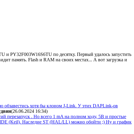
6TU и PY32F003W16S6TU по десятку. Первый удалось запустить
видит память. Flash и RAM на своих местах... А вот загрузка и
ую обзавестись хотя бы клоном J-Link. У этих DAPLink-ов
yдвин
(26.06.2024 16:34
)
й перезапуск . Но всего 1 mA на полном ходу, 5В и простые
IDE (Keil). Наследие ST (HAL/LL) можно обойти ;) Ну и график