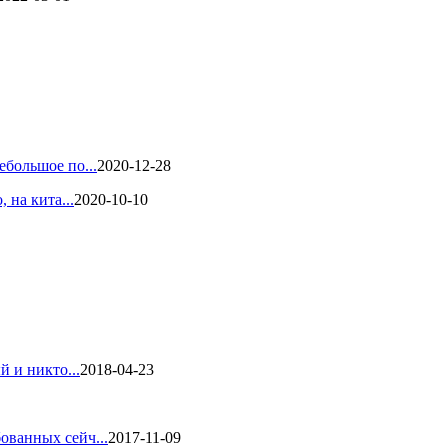
большое по...
2020-12-28
 на кита...
2020-10-10
 и никто...
2018-04-23
ованных сейч...
2017-11-09