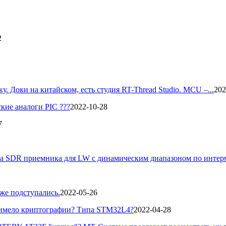
2
 Доки на китайском, есть студия RT-Thread Studio. MCU –...
202
ские аналоги PIC ???
2022-10-28
7
 SDR приемника для LW c динамическим диапазоном по интерм
же подступались.
2022-05-26
е имело криптографии? Типа STM32L4?
2022-04-28