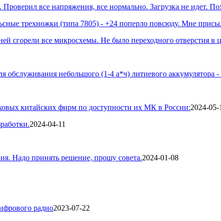
Проверил все напряжения, все нормально. Загрузка не идет. Пох
сные трехножки (типа 7805) - +24 поперло повсюду. Мне присыл
ней сгорели все микросхемы. Не было переходного отверстия в це
 обслуживания небольшого (1-4 а*ч) литиевого аккумулятора - с
иковых китайских фирм по доступности их МК в России:
2024-05-
работки.
2024-04-11
ия. Надо принять решение, прошу совета.
2024-01-08
цифрового радио
2023-07-22