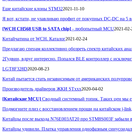
Еще китайские клоны STM32
2021-11-10
Я вот, кстати, не улавливаю профит от покупных DC-DC на 5 во
[WCH CH568 USB to SATA chip]
- любопытный MCU
2021-02-
Китайчатина от WCH. Каталог
2021-02-24
Предлагаю спецам коллективно обозреть спектр китайских ана
2Гудвин, вдруг интересно. Попался BLE контроллер с исключит
LGT8F328D
2020-08-23
Китай пытается стать независимым от американских полупров
Производитель драйверов ЖКИ STxxx
2020-04-02
[Китайские MCU]
Сводный системный топик. Таких цен мы ещ
Подмогните плиз с восстановлением проши на китайском j-link
Китайцы после выхода N76E003AT20 про STM8S003F забыли в 
Китайцы удивили. Платка управления однофазным синусоидаль