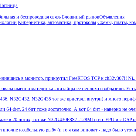
Пятница
ильная и беспроводная связь
Блошиный рынок
Объявления
нологии
Кибернетика, автоматика, протоколы
Схемы, платы, ко
впилившись в монитор. прикрутил FreeRTOS TCP к ch32v307!! Ni..
овала именно материнка - китайцы ее неплохо изобразили. Есть 
436, N32G432, N32G435 тот же кристалл внутри) и много перифер
ли 64-бит. 24 бит тоже достаточно. А вот 64 бит - наверно не очен
аже в 20 ногах, тот же N32G430F8S7 -128МГц и с FPU и с DSP от 
 вполне юзабельную рыбу (и то я сам виноват - надо было уточни