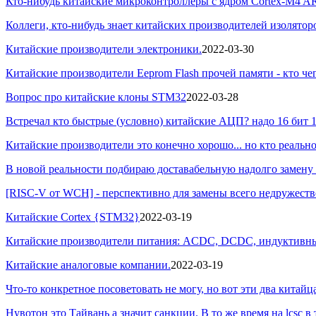
Кто-нибудь китайские микроконтроллеры с ядром Cortex-M4 AR
Коллеги, кто-нибудь знает китайских производителей изолятор
Китайские производители электроники.
2022-03-30
Китайские производители Eeprom Flash прочей памяти - кто че
Вопрос про китайские клоны STM32
2022-03-28
Встречал кто быстрые (условно) китайские АЦП? надо 16 бит 
Китайские производители это конечно хорошо... но кто реально
В новой реальности подбираю доставабельную надолго замену п
[RISC-V от WCH] - перспективно для замены всего недружественн
Китайские Cortex {STM32}
2022-03-19
Китайские производители питания: ACDC, DCDC, индуктивн
Китайские аналоговые компании.
2022-03-19
Что-то конкретное посоветовать не могу, но вот эти два китайца
Нувотон это Тайвань а значит санкции. В то же время на lcsc в