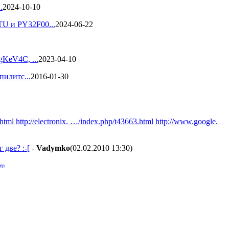
.
2024-10-10
TU и PY32F00...
2024-06-22
gKeV4C, ...
2023-04-10
пилитс...
2016-01-30
shtml
http://electronix. …/index.php/t43663.html
http://www.google.
две? :-[
-
Vadymko
(02.02.2010 13:30
)
ер