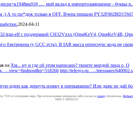
.. -mcpu=к1948вк018 ...., мой вклад в импортозамещение - буквы р..
ом :) А то пи*деж только в OFF. Вчера пришли PY32F002BD15S6
работки.
2024-04-11
scv32-kgp-elf с поддержкой CH32Vxxx (QingKeV4, QingKeV4B, Qin
го бэктрекера (у GCC есть). В IAR масса опенсоурс кода не ском
ko
на
Хм... ну и где об этом написано? ткните мордой лица о_О
onix. …view=findpost&p=518266
http://telesys-ru. …/messages/640002.
пую идею как дернуть ножку в прерывании? Или даже не дай бог 
ето 7534 от сотворения мира. При использовании материалов сайта ссылка на
caxapу
обязательна.
Вебмаст
MMI © MMXXVI