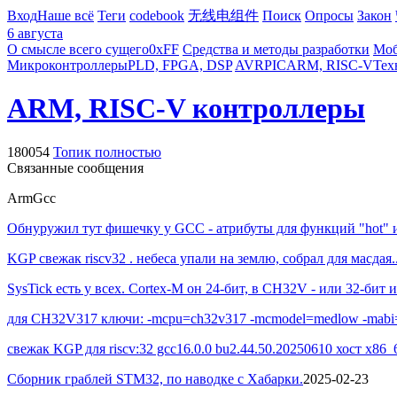
Вход
Наше всё
Теги
codebook
无线电组件
Поиск
Опросы
Закон
6 августа
О смысле всего сущего
0xFF
Средства и методы разработки
Моб
Микроконтроллеры
PLD, FPGA, DSP
AVR
PIC
ARM, RISC-V
Тех
ARM, RISC-V контроллеры
180054
Топик полностью
Связанные сообщения
Arm
Gcc
Обнуружил тут фишечку у GCC - атрибуты для функций "hot" и
KGP свежак riscv32 . небеса упали на землю, собрал для масдая
SysTick есть у всех. Cortex-M он 24-бит, в CH32V - или 32-бит и
для CH32V317 ключи: -mcpu=ch32v317 -mcmodel=medlow -mabi=ilp
свежак KGP для riscv:32 gcc16.0.0 bu2.44.50.20250610 хост x86_6
Сборник граблей STM32, по наводке с Хабарки.
2025-02-23