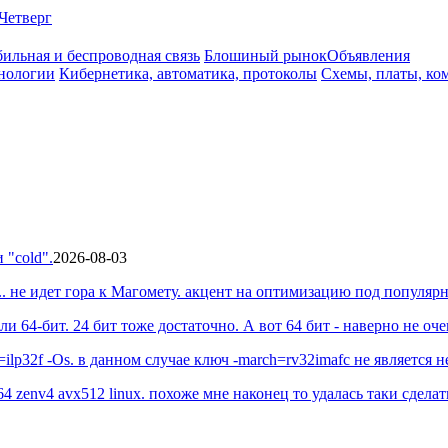
Четверг
ильная и беспроводная связь
Блошиный рынок
Объявления
нологии
Кибернетика, автоматика, протоколы
Схемы, платы, ко
 "cold".
2026-08-03
... не идет гора к Магомету. акцент на оптимизацию под популярн
ли 64-бит. 24 бит тоже достаточно. А вот 64 бит - наверно не очен
32f -Os. в данном случае ключ -march=rv32imafc не является не
4 zenv4 avx512 linux. похоже мне наконец то удалась таки сделать