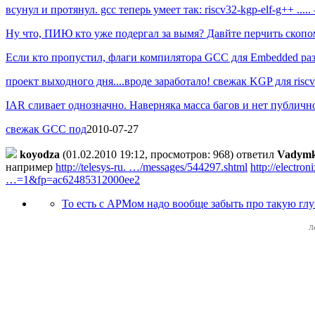
всунул и протянул. gcc теперь умеет так: riscv32-kgp-elf-g++ ...
Ну что, ПИЮ кто уже подергал за вымя? Давйте перчить скоп
Если кто пропустил, флаги компилятора GCC для Embedded раз
проект выходного дня....вроде заработало! свежак KGP для ri
IAR сливает однозначно. Наверняка масса багов и нет публично
свежак GCC под
2010-07-27
koyodza
(01.02.2010 19:12, просмотров: 968)
ответил
Vadym
например
http://telesys-ru. …/messages/544297.shtml
http://electr
…=1&fp=ac62485312000ee2
То есть с АРМом надо вообще забыть про такую глу
Л