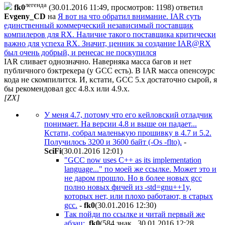
легенда
fk0
(30.01.2016 11:49, просмотров: 1198)
ответил
Evgeny_CD
на
Я вот на что обратил внимание. IAR суть
единственный коммерческий независимый поставщик
компилеров для RX. Наличие такого поставщика критически
важно для успеха RX. Значит, ценник за создание IAR@RX
был очень добрый, и ренесас не поскупился
IAR сливает однозначно. Наверняка масса багов и нет
публичного бэктрекера (у GCC есть). В IAR масса опенсоурс
кода не скомпилится. И, кстати, GCC 5.x достаточно сырой, я
бы рекомендовал gcc 4.8.x или 4.9.x.
[ZX]
У меня 4.7, потому что его кейловский отладчик
понимает. На версии 4.8 и выше он падает...
Кстати, собрал маленькую прошивку в 4.7 и 5.2.
Получилось 3200 и 3600 байт (-Os -flto).
-
SciFi
(30.01.2016 12:01
)
"GCC now uses C++ as its implementation
language..." по моей же ссылке. Может это и
не даром прошло. Но в более новых gcc
полно новых фичей из -std=gnu++1y,
которых нет, или плохо работают, в старых
gcc.
-
fk0
(30.01.2016 12:30
)
Так пойди по ссылке и читай первый же
абзац:
fk0
(584 знак., 30.01.2016 12:28
,