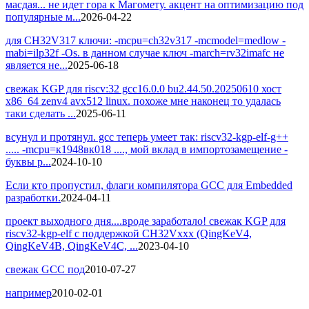
масдая... не идет гора к Магомету. акцент на оптимизацию под
популярные м...
2026-04-22
для CH32V317 ключи: -mcpu=ch32v317 -mcmodel=medlow -
mabi=ilp32f -Os. в данном случае ключ -march=rv32imafc не
является не...
2025-06-18
свежак KGP для riscv:32 gcc16.0.0 bu2.44.50.20250610 хост
x86_64 zenv4 avx512 linux. похоже мне наконец то удалась
таки сделать ...
2025-06-11
всунул и протянул. gcc теперь умеет так: riscv32-kgp-elf-g++
..... -mcpu=к1948вк018 ...., мой вклад в импортозамещение -
буквы р...
2024-10-10
Если кто пропустил, флаги компилятора GCC для Embedded
разработки.
2024-04-11
проект выходного дня....вроде заработало! свежак KGP для
riscv32-kgp-elf с поддержкой CH32Vxxx (QingKeV4,
QingKeV4B, QingKeV4C, ...
2023-04-10
свежак GCC под
2010-07-27
например
2010-02-01