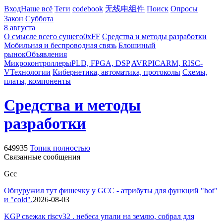
Вход
Наше всё
Теги
codebook
无线电组件
Поиск
Опросы
Закон
Суббота
8 августа
О смысле всего сущего
0xFF
Средства и методы разработки
Мобильная и беспроводная связь
Блошиный
рынок
Объявления
Микроконтроллеры
PLD, FPGA, DSP
AVR
PIC
ARM, RISC-
V
Технологии
Кибернетика, автоматика, протоколы
Схемы,
платы, компоненты
Средства и методы
разработки
649935
Топик полностью
Связанные сообщения
Gcc
Обнуружил тут фишечку у GCC - атрибуты для функций "hot"
и "cold".
2026-08-03
KGP свежак riscv32 . небеса упали на землю, собрал для