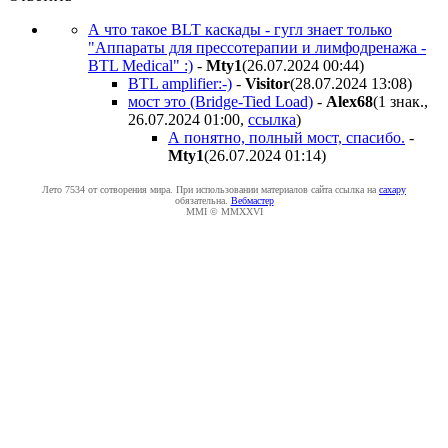
А что такое BLT каскады - гугл знает только
"Аппараты для прессотерапии и лимфодренажа -
BTL Medical" :)
-
Mty1
(26.07.2024 00:44
)
BTL amplifier:-)
-
Visitor
(28.07.2024 13:08
)
мост это (Bridge-Tied Load)
-
Alex68
(1 знак.,
26.07.2024 01:00
,
ссылка
)
А понятно, полный мост, спасибо.
-
Mty1
(26.07.2024 01:14
)
Лето 7534 от сотворения мира. При использовании материалов сайта ссылка на
caxapу
обязательна.
Вебмастер
MMI © MMXXVI