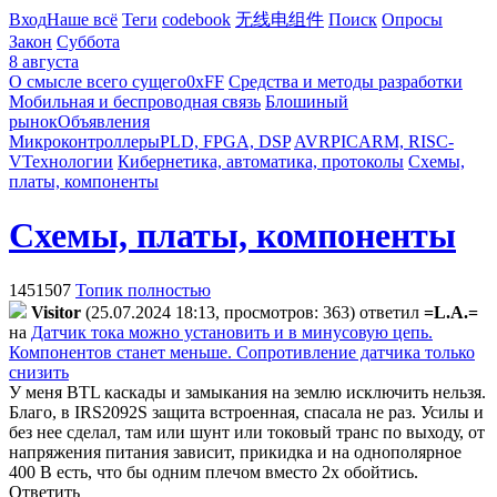
Вход
Наше всё
Теги
codebook
无线电组件
Поиск
Опросы
Закон
Суббота
8 августа
О смысле всего сущего
0xFF
Средства и методы разработки
Мобильная и беспроводная связь
Блошиный
рынок
Объявления
Микроконтроллеры
PLD, FPGA, DSP
AVR
PIC
ARM, RISC-
V
Технологии
Кибернетика, автоматика, протоколы
Схемы,
платы, компоненты
Схемы, платы, компоненты
1451507
Топик полностью
Visitor
(25.07.2024 18:13, просмотров: 363)
ответил
=L.A.=
на
Датчик тока можно установить и в минусовую цепь.
Компонентов станет меньше. Сопротивление датчика только
снизить
У меня BTL каскады и замыкания на землю исключить нельзя.
Благо, в IRS2092S защита встроенная, спасала не раз. Усилы и
без нее сделал, там или шунт или токовый транс по выходу, от
напряжения питания зависит, прикидка и на однополярное
400 В есть, что бы одним плечом вместо 2х обойтись.
Ответить