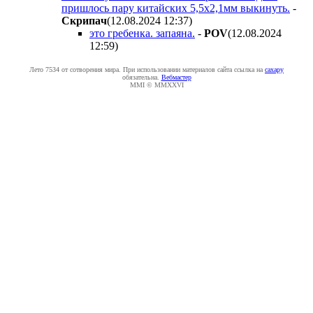
пришлось пару китайских 5,5х2,1мм выкинуть.
-
Cкpипaч
(12.08.2024 12:37
)
это гребенка. запаяна.
-
POV
(12.08.2024
12:59
)
Лето 7534 от сотворения мира. При использовании материалов сайта ссылка на
caxapу
обязательна.
Вебмастер
MMI © MMXXVI