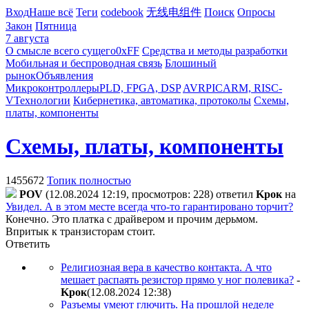
Вход
Наше всё
Теги
codebook
无线电组件
Поиск
Опросы
Закон
Пятница
7 августа
О смысле всего сущего
0xFF
Средства и методы разработки
Мобильная и беспроводная связь
Блошиный
рынок
Объявления
Микроконтроллеры
PLD, FPGA, DSP
AVR
PIC
ARM, RISC-
V
Технологии
Кибернетика, автоматика, протоколы
Схемы,
платы, компоненты
Схемы, платы, компоненты
1455672
Топик полностью
POV
(12.08.2024 12:19, просмотров: 228)
ответил
Kpoк
на
Увидел. А в этом месте всегда что-то гарантировано торчит?
Конечно. Это платка с драйвером и прочим дерьмом.
Впритык к транзисторам стоит.
Ответить
Религиозная вера в качество контакта. А что
мешает распаять резистор прямо у ног полевика?
-
Kpoк
(12.08.2024 12:38
)
Разъемы умеют глючить. На прошлой неделе