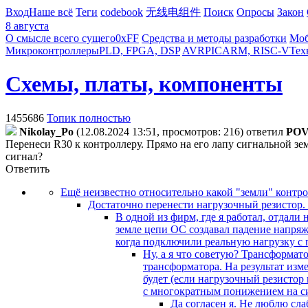
Вход
Наше всё
Теги
codebook
无线电组件
Поиск
Опросы
Закон
8 августа
О смысле всего сущего
0xFF
Средства и методы разработки
Моб
Микроконтроллеры
PLD, FPGA, DSP
AVR
PIC
ARM, RISC-V
Тех
Схемы, платы, компоненты
1455686
Топик полностью
Nikolay_Po
(12.08.2024 13:51, просмотров: 216)
ответил
PO
Перенеси R30 к контроллеру. Прямо на его лапу сигнальной з
сигнал?
Ответить
Ещё неизвестно относительно какой "земли" контро
Достаточно перенести нагрузочный резистор.
В одной из фирм, где я работал, отдали
земле цепи ОС создавал падение напряж
когда подключили реальную нагрузку с
Ну, а я что советую? Трансформат
трансформатора. На результат изм
будет (если нагрузочный резистор
с многократным понижением на с
Да согласен я. Не люблю сла