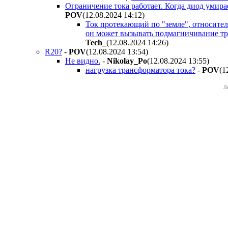
Ограничение тока работает. Когда диод умира
POV
(12.08.2024 14:12
)
Ток протекающий по "земле", относитель
он может вызывать подмагничивание тр
Tech_
(12.08.2024 14:26
)
R20?
-
POV
(12.08.2024 13:54
)
Не видно.
-
Nikolay_Po
(12.08.2024 13:55
)
нагрузка трансформатора тока?
-
POV
(1
Л