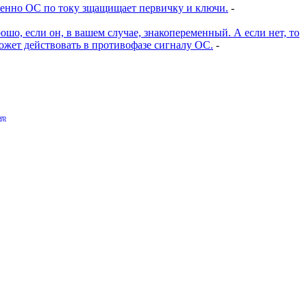
именно ОС по току зщащищает первичку и ключи.
-
шо, если он, в вашем случае, знакопеременный. А если нет, то
жет действовать в противофазе сигналу ОС.
-
ер