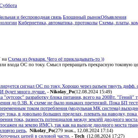
Суббота
ильная и беспроводная связь
Блошиный рынок
Объявления
нологии
Кибернетика, автоматика, протоколы
Схемы, платы, ко
V
на
Схема из букваря. Чего её прикладывать-то ))
емли входа ОС по току. Смысл превращать прекрасную токовую 
лируется сигнал ОС по току. Хорошо через разъем тянуть дифф. 
 И будет много лучше.
-
Nikolay_Po
(12.08.2024 15:49
)
 на "оутсорс" разработку блока питания, всего на 200Вт. "Гений"
ения до 0.3В. К схеме не было никаких претензий. Пока БП тест
 переменным током потребления (модульная МК система) выходн
ору тока, в довольно больших пределах, плевать на наводку, пок
ерения тока, разность потенциалов между землёй диодного мос
 посажен на землю ИМС), так как на выходе диодного моста тр
иловую цепь,
Nikolay_Po
(279 знак., 12.08.2024 17:14
)
боточных цепей в силовой части.
-
Tech_
(12.08.2024 17:27
)