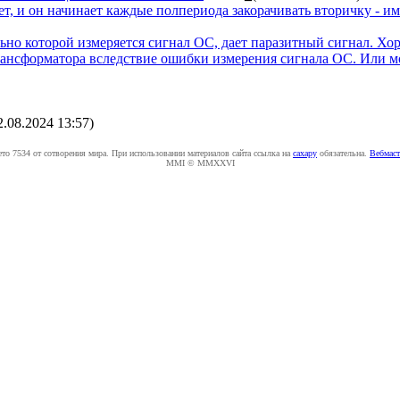
ет, и он начинает каждые полпериода закорачивать вторичку - 
но которой измеряется сигнал ОС, дает паразитный сигнал. Хоро
ансформатора вследствие ошибки измерения сигнала ОС. Или мо
2.08.2024 13:57
)
ето 7534 от сотворения мира. При использовании материалов сайта ссылка на
caxapу
обязательна.
Вебмаст
MMI © MMXXVI