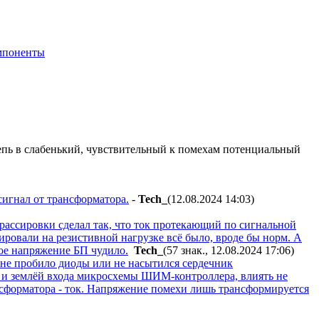
мпоненты
цепь в слабенький, чувствительный к помехам потенциальный
сигнал от трансформатора.
-
Tech_
(12.08.2024 14:03
)
 трассировки сделал так, что ток протекающий по сигнальной
ировали на резистивной нагрузке всё было, вроде бы норм. А
ое напряжение БП чудило.
Tech_
(57 знак., 12.08.2024 17:06
)
а не пробило диоды или не насытился сердечник
та и землёй входа микросхемы ШИМ-контроллера, влиять не
ансформатора - ток. Напряжение помехи лишь трансформируется