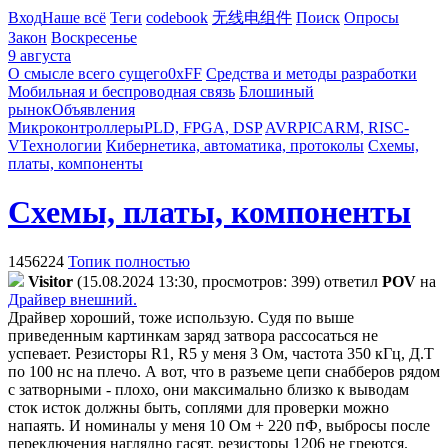
Вход
Наше всё
Теги
codebook
无线电组件
Поиск
Опросы
Закон
Воскресенье
9 августа
О смысле всего сущего
0xFF
Средства и методы разработки
Мобильная и беспроводная связь
Блошиный
рынок
Объявления
Микроконтроллеры
PLD, FPGA, DSP
AVR
PIC
ARM, RISC-
V
Технологии
Кибернетика, автоматика, протоколы
Схемы,
платы, компоненты
Схемы, платы, компоненты
1456224
Топик полностью
Visitor
(15.08.2024 13:30, просмотров: 399)
ответил
POV
на
Драйвер внешний.
Драйвер хороший, тоже использую. Судя по выше
приведенным картинкам заряд затвора рассосаться не
успевает. Резисторы R1, R5 у меня 3 Ом, частота 350 кГц, Д.Т
по 100 нс на плечо. А вот, что в разъеме цепи снабберов рядом
с затворными - плохо, они максимально близко к выводам
сток исток должны быть, соплями для проверки можно
напаять. И номиналы у меня 10 Ом + 220 пФ, выбросы после
переключения наглядно гасят, резисторы 1206 не греются.