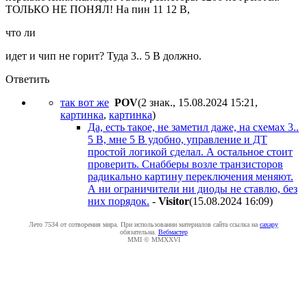
ТОЛЬКО НЕ ПОНЯЛ! На пин 11 12 В,
что ли
идет и чип не горит? Туда 3.. 5 В должно.
Ответить
так вот же
POV
(2 знак., 15.08.2024 15:21
,
картинка
,
картинка
)
Да, есть такое, не заметил даже, на схемах 3..
5 В, мне 5 В удобно, управление и ДТ
простой логикой сделал. А остальное стоит
проверить. Снабберы возле транзисторов
радикально картину переключения меняют.
А ни ограничители ни диоды не ставлю, без
них порядок.
-
Visitor
(15.08.2024 16:09
)
Лето 7534 от сотворения мира. При использовании материалов сайта ссылка на
caxapу
обязательна.
Вебмастер
MMI © MMXXVI