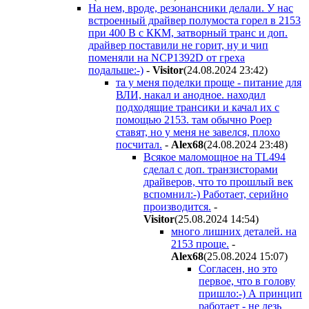
На нем, вроде, резонансники делали. У нас
встроенный драйвер полумоста горел в 2153
при 400 В с ККМ, затворный транс и доп.
драйвер поставили не горит, ну и чип
поменяли на NCP1392D от греха
подальше:-)
-
Visitor
(24.08.2024 23:42
)
та у меня поделки проще - питание для
ВЛИ, накал и анодное. находил
подходящие трансики и качал их с
помощью 2153. там обычно Роер
ставят, но у меня не завелся, плохо
посчитал.
-
Alex68
(24.08.2024 23:48
)
Всякое маломощное на TL494
сделал с доп. транзисторами
драйверов, что то прошлый век
вспомнил:-) Работает, серийно
производится.
-
Visitor
(25.08.2024 14:54
)
много лишних деталей. на
2153 проще.
-
Alex68
(25.08.2024 15:07
)
Согласен, но это
первое, что в голову
пришло:-) А принцип
работает - не лезь