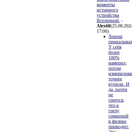
моменты
истинного
устройства
Вселенной.
-
Alex68
(25.08.202
17:00
)
Хорош
прикалыват
У себя
более
100%
намерил,
потом
измерилов
точнее
купили. И
да, почти
не
греется,
что к
греху
сомнений
в физике
приводит.
Это