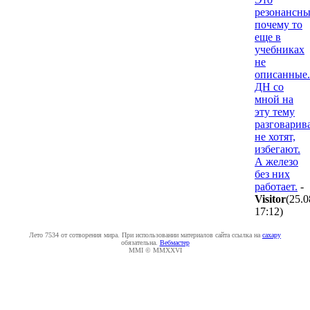
резонансны
почему то
еще в
учебниках
не
описанные.
ДН со
мной на
эту тему
разговарив
не хотят,
избегают.
А железо
без них
работает.
-
Visitor
(25.0
17:12
)
Лето 7534 от сотворения мира. При использовании материалов сайта ссылка на
caxapу
обязательна.
Вебмастер
MMI © MMXXVI