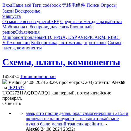
Вход
Наше всё
Теги
codebook
无线电组件
Поиск
Опросы
Закон
Воскресенье
9 августа
О смысле всего сущего
0xFF
Средства и методы разработки
Мобильная и беспроводная связь
Блошиный
рынок
Объявления
Микроконтроллеры
PLD, FPGA, DSP
AVR
PIC
ARM, RISC-
V
Технологии
Кибернетика, автоматика, протоколы
Схемы,
платы, компоненты
Схемы, платы, компоненты
1458474
Топик полностью
Visitor
(24.08.2024 23:29, просмотров: 203)
ответил
Alex68
на
IR2153?
UCC27211AQDDARQ1 как первый, потом китайские
проверял.
Ответить
аааа, я то проще делал. брал самогенерящий 2153 и
включал не на полумост, а на тянитолкай. мне
нужно было мелкий трансик драйвить.
-
Alex68
(24.08.2024 23:32
)