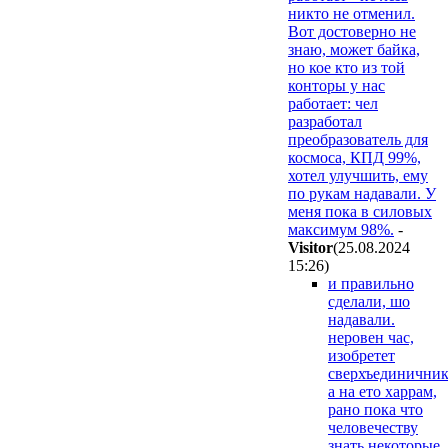
никто не отменил.
Вот достоверно не
знаю, может байка,
но кое кто из той
конторы у нас
работает: чел
разработал
преобразователь для
космоса, КПД 99%,
хотел улучшить, ему
по рукам надавали. У
меня пока в силовых
максимум 98%.
-
Visitor
(25.08.2024
15:26
)
и правильно
сделали, шо
надавали.
неровен час,
изобретет
сверхъединичник
а на ето харрам,
рано пока что
человечеству
знать некоторые