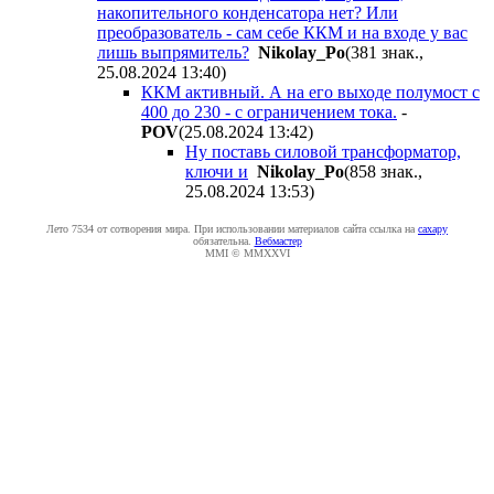
накопительного конденсатора нет? Или
преобразователь - сам себе ККМ и на входе у вас
лишь выпрямитель?
Nikolay_Po
(381 знак.,
25.08.2024 13:40
)
ККМ активный. А на его выходе полумост с
400 до 230 - с ограничением тока.
-
POV
(25.08.2024 13:42
)
Ну поставь силовой трансформатор,
ключи и
Nikolay_Po
(858 знак.,
25.08.2024 13:53
)
Лето 7534 от сотворения мира. При использовании материалов сайта ссылка на
caxapу
обязательна.
Вебмастер
MMI © MMXXVI