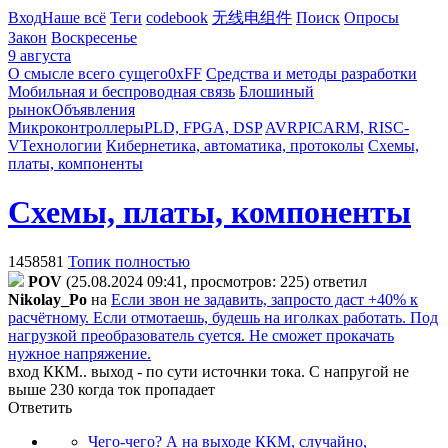
Вход
Наше всё
Теги
codebook
无线电组件
Поиск
Опросы
Закон
Воскресенье
9 августа
О смысле всего сущего
0xFF
Средства и методы разработки
Мобильная и беспроводная связь
Блошиный
рынок
Объявления
Микроконтроллеры
PLD, FPGA, DSP
AVR
PIC
ARM, RISC-
V
Технологии
Кибернетика, автоматика, протоколы
Схемы,
платы, компоненты
Схемы, платы, компоненты
1458581
Топик полностью
POV
(25.08.2024 09:41, просмотров: 225)
ответил
Nikolay_Po
на
Если звон не задавить, запросто даст +40% к
расчётному. Если отмотаешь, будешь на иголках работать. Под
нагрузкой преобразователь суется. Не сможет прокачать
нужное напряжение.
вход ККМ.. выход - по сути источнки тока. С напругой не
выше 230 когда ток пропадает
Ответить
Чего-чего? А на выходе ККМ, случайно,