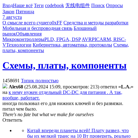
Вход
Наше всё
Теги
codebook
无线电组件
Поиск
Опросы
Закон
Пятница
7 августа
О смысле всего сущего
0xFF
Средства и методы разработки
Мобильная и беспроводная связь
Блошиный
рынок
Объявления
Микроконтроллеры
PLD, FPGA, DSP
AVR
PIC
ARM, RISC-
V
Технологии
Кибернетика, автоматика, протоколы
Схемы,
платы, компоненты
Схемы, платы, компоненты
1458691
Топик полностью
Alex68
(25.08.2024 15:09, просмотров: 213)
ответил
=L.A.=
на
к нему нужен отдельный DC-DC для питания . А так,
вообще, работает.
иногда пользовал его для нижних ключей и без развязки.
питал чем было.
There's no fate but what we make for ourselves
Ответить
Китай впереди планеты всей! Плату развел, что
бы их мелкий транс на 10 Вт проверить, реально