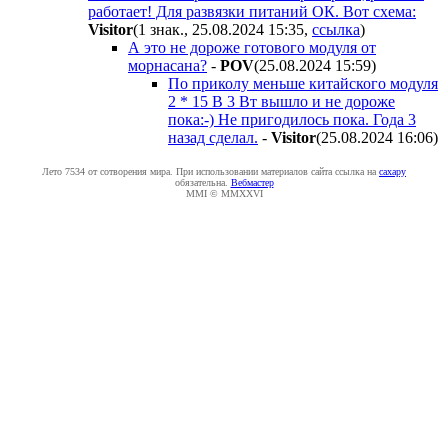
работает! Для развязки питаний ОК. Вот схема:
Visitor
(1 знак., 25.08.2024 15:35
,
ссылка
)
А это не дороже готового модуля от
морнасана?
-
POV
(25.08.2024 15:59
)
По приколу меньше китайского модуля
2 * 15 В 3 Вт вышло и не дороже
пока:-) Не пригодилось пока. Года 3
назад сделал.
-
Visitor
(25.08.2024 16:06
)
Лето 7534 от сотворения мира. При использовании материалов сайта ссылка на
caxapу
обязательна.
Вебмастер
MMI © MMXXVI