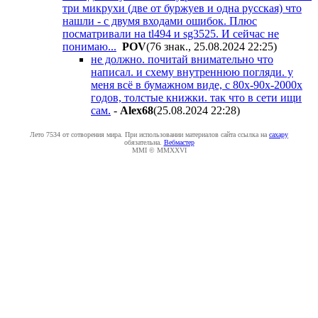
три микрухи (две от буржуев и одна русская) что
нашли - с двумя входами ошибок. Плюс
посматривали на tl494 и sg3525. И сейчас не
понимаю...
POV
(76 знак., 25.08.2024 22:25
)
не должно. почитай внимательно что
написал. и схему внутреннюю погляди. у
меня всё в бумажном виде, с 80х-90х-2000х
годов, толстые книжки. так что в сети ищи
сам.
-
Alex68
(25.08.2024 22:28
)
Лето 7534 от сотворения мира. При использовании материалов сайта ссылка на
caxapу
обязательна.
Вебмастер
MMI © MMXXVI