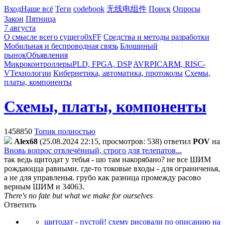
Вход
Наше всё
Теги
codebook
无线电组件
Поиск
Опросы
Закон
Пятница
7 августа
О смысле всего сущего
0xFF
Средства и методы разработки
Мобильная и беспроводная связь
Блошиный
рынок
Объявления
Микроконтроллеры
PLD, FPGA, DSP
AVR
PIC
ARM, RISC-
V
Технологии
Кибернетика, автоматика, протоколы
Схемы,
платы, компоненты
Схемы, платы, компоненты
1458850
Топик полностью
Alex68
(25.08.2024 22:15, просмотров: 538)
ответил
POV
на
Вновь вопрос отвлечённый, строго для телепатов...
так ведь щитодат у тебья - шо там накорябано? не все ШИМ
рождаюцца равными. где-то токовые входы - для ограниченья,
а не для управленья. грубо как разница промежду расово
верным ШИМ и 34063.
There's no fate but what we make for ourselves
Ответить
шитодат - пустой! схему рисовали по описанию на