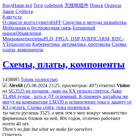
Вход
Наше всё
Теги
codebook
无线电组件
Поиск
Опросы
Закон
Суббота
8 августа
О смысле всего сущего
0xFF
Средства и методы разработки
Мобильная и беспроводная связь
Блошиный
рынок
Объявления
Микроконтроллеры
PLD, FPGA, DSP
AVR
PIC
ARM, RISC-
V
Технологии
Кибернетика, автоматика, протоколы
Схемы,
платы, компоненты
Схемы, платы, компоненты
1458885
Топик полностью
Alex68
(25.08.2024 23:25, просмотров: 497)
ответил
Visitor
на
SG3525 не подарок, даже на ХХ нехило греется. Даже
TL494 лучше , хоть и ДТ огромный. К примеру, китайцы же
могут на компараторе LM339 и ограничение тока и защиту от
КЗ сделать. Схемы снять, пока поленился.
ты часто ругаешь 3525, а меж тем у мну вокруг множетство
фирменных блоков на ней, 80х годов, отлично работают
почти 40 лет.
There's no fate but what we make for ourselves
Ответить