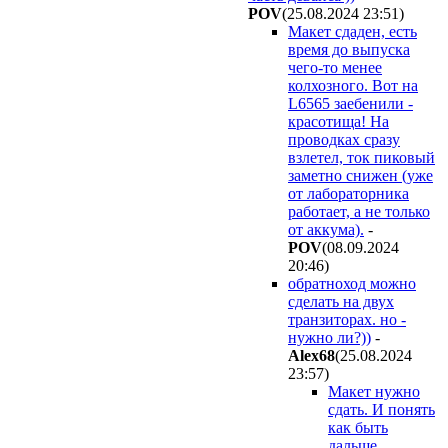
POV
(25.08.2024 23:51
)
Макет сдаден, есть
время до выпуска
чего-то менее
колхозного. Вот на
L6565 заебенили -
красотища! На
проводках сразу
взлетел, ток пиковый
заметно снижен (уже
от лабораторника
работает, а не только
от аккума).
-
POV
(08.09.2024
20:46
)
обратноход можно
сделать на двух
транзиторах. но -
нужно ли?))
-
Alex68
(25.08.2024
23:57
)
Макет нужно
сдать. И понять
как быть
дальше.