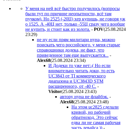
У меня на ней всё быстро получилось (вопросы
были тут по причине неопытности, всё там
пучком). Но 2525 (-20Ц) хер купишь, не говоря уж
о 1525. А -40Ц нет, только -55Ц сразу чего вообще
не купить, и стоит как из золота.
-
POV
(25.08.2024
23:29
)
не ну если прям милитари нуна, можно
поискать чего российского. у меня старые
справошники додека, не факт, что
приведенное там еще выпускается...
-
Alex68
(25.08.2024 23:34
)
И Додеки то уже нет:-( Но если
внимательно читать доки, то есть
UC3843 от TI коммерческого
диапазона и UC3843D STM
расширенного, от -40 С.
-
Visitor
(25.08.2024 23:43
)
автору нуна не флайбэк.
-
Alex68
(25.08.2024 23:48
)
На этом uc2825 сделали
кривой, но рабочий
обратноход. Это сейчас
едва ли не самая рабочая
часть девайса ))
-