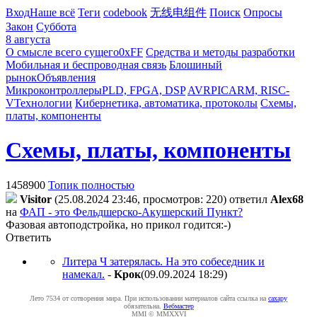
Вход
Наше всё
Теги
codebook
无线电组件
Поиск
Опросы
Закон
Суббота
8 августа
О смысле всего сущего
0xFF
Средства и методы разработки
Мобильная и беспроводная связь
Блошиный
рынок
Объявления
Микроконтроллеры
PLD, FPGA, DSP
AVR
PIC
ARM, RISC-
V
Технологии
Кибернетика, автоматика, протоколы
Схемы,
платы, компоненты
Схемы, платы, компоненты
1458900
Топик полностью
Visitor
(25.08.2024 23:46, просмотров: 220)
ответил
Alex68
на
ФАП - это Фельдшерско-Акушерский Пункт?
Фазовая автоподстройка, но прикол годится:-)
Ответить
Литера Ч затерялась. На это собеседник и
намекал.
-
Kpoк
(09.09.2024 18:29
)
Лето 7534 от сотворения мира. При использовании материалов сайта ссылка на
caxapу
обязательна.
Вебмастер
MMI © MMXXVI