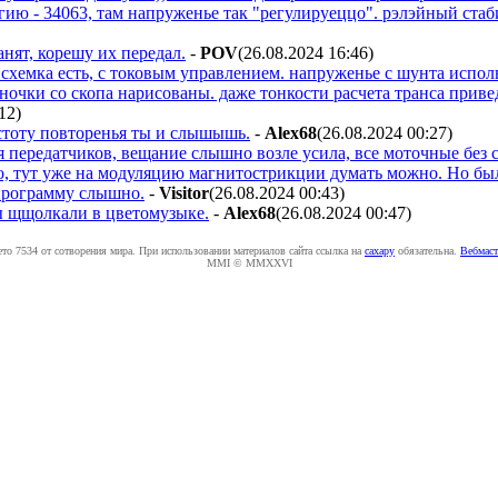
гию - 34063, там напруженье так "регулируеццо". рэлэйный стаби
анят, корешу их передал.
-
POV
(26.08.2024 16:46
)
 схемка есть, с токовым управлением. напруженье с шунта испол
ночки со скопа нарисованы. даже тонкости расчета транса приве
:12
)
стоту повторенья ты и слышышь.
-
Alex68
(26.08.2024 00:27
)
 передатчиков, вещание слышно возле усила, все моточные без 
о, тут уже на модуляцию магнитострикции думать можно. Но бы
программу слышно.
-
Visitor
(26.08.2024 00:43
)
ры щщолкали в цветомузыке.
-
Alex68
(26.08.2024 00:47
)
ето 7534 от сотворения мира. При использовании материалов сайта ссылка на
caxapу
обязательна.
Вебмаст
MMI © MMXXVI