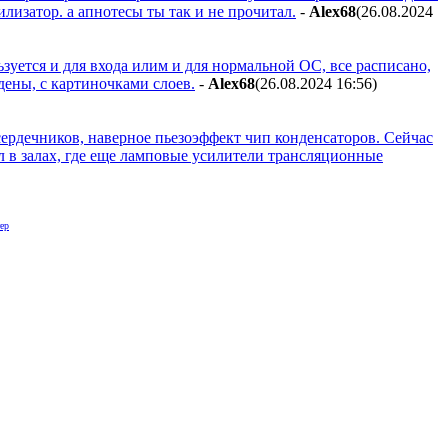
лизатор. а апнотесы ты так и не прочитал.
-
Alex68
(26.08.2024
ьзуется и для входа илим и для нормальной ОС, все расписано,
дены, с картиночками слоев.
-
Alex68
(26.08.2024 16:56
)
сердечников, наверное пьезоэффект чип конденсаторов. Сейчас
л в залах, где еще ламповые усилители трансляционные
ер