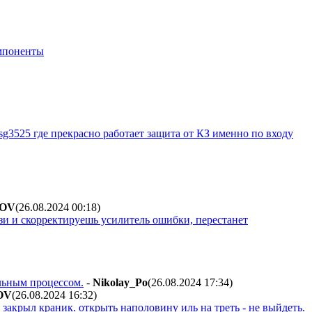
мпоненты
, sg3525 где прекрасно работает защита от КЗ именно по входу
OV
(26.08.2024 00:18
)
зи и скорректируешь усилитель ошибки, перестанет
ельным процессом.
-
Nikolay_Po
(26.08.2024 17:34
)
OV
(26.08.2024 16:32
)
 закрыл краник. открыть наполовину иль на треть - не выйдеть.