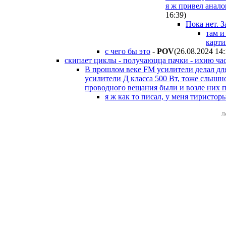
я ж привел анало
16:39
)
Пока нет. З
там и
карти
с чего бы это
-
POV
(26.08.2024 14
скипает циклы - получаюцца пачки - ихию ча
В прошлом веке FM усилители делал для
усилители Д класса 500 Вт, тоже слышн
проводного вещания были и возле них 
я ж как то писал, у меня тиристо
Л