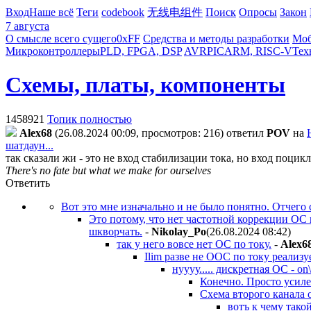
Вход
Наше всё
Теги
codebook
无线电组件
Поиск
Опросы
Закон
7 августа
О смысле всего сущего
0xFF
Средства и методы разработки
Моб
Микроконтроллеры
PLD, FPGA, DSP
AVR
PIC
ARM, RISC-V
Тех
Схемы, платы, компоненты
1458921
Топик полностью
Alex68
(26.08.2024 00:09, просмотров: 216)
ответил
POV
на
шатдаун...
так сказали жи - это не вход стабилизации тока, но вход поцикл
There's no fate but what we make for ourselves
Ответить
Вот это мне изначально и не было понятно. Отчего
Это потому, что нет частотной коррекции ОС
шкворчать.
-
Nikolay_Po
(26.08.2024 08:42
)
так у него вовсе нет ОС по току.
-
Alex6
Ilim разве не ООС по току реализу
нуууу..... дискретная ОС - on
Конечно. Просто усиле
Схема второго канала 
вотъ к чему тако