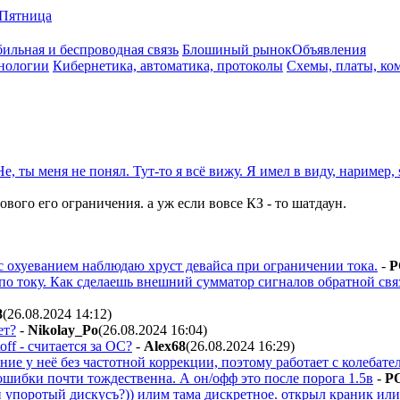
Пятница
ильная и беспроводная связь
Блошиный рынок
Объявления
нологии
Кибернетика, автоматика, протоколы
Схемы, платы, ко
Не, ты меня не понял. Тут-то я всё вижу. Я имел в виду, наример
ового его ограничения. а уж если вовсе КЗ - то шатдаун.
 с охуеванием наблюдаю хруст девайса при ограничении тока.
-
P
 по току. Как сделаешь внешний сумматор сигналов обратной свя
8
(26.08.2024 14:12
)
ет?
-
Nikolay_Po
(26.08.2024 16:04
)
\off - считается за ОС?
-
Alex68
(26.08.2024 16:29
)
ние у неё без частотной коррекции, поэтому работает с колебат
ошибки почти тождественна. А он/офф это после порога 1.5в
-
P
й упоротый дискусъ?)) илим тама дискретное. открыл краник или