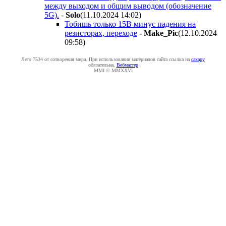
между выходом и общим выводом (обозначение
5G).
-
Solo
(11.10.2024 14:02
)
Тобишь только 15В минус падения на
резисторах, переходе
-
Make_Pic
(12.10.2024
09:58
)
Лето 7534 от сотворения мира. При использовании материалов сайта ссылка на
caxapу
обязательна.
Вебмастер
MMI © MMXXVI