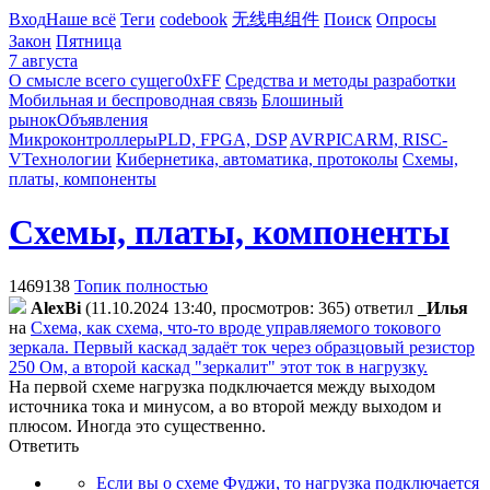
Вход
Наше всё
Теги
codebook
无线电组件
Поиск
Опросы
Закон
Пятница
7 августа
О смысле всего сущего
0xFF
Средства и методы разработки
Мобильная и беспроводная связь
Блошиный
рынок
Объявления
Микроконтроллеры
PLD, FPGA, DSP
AVR
PIC
ARM, RISC-
V
Технологии
Кибернетика, автоматика, протоколы
Схемы,
платы, компоненты
Схемы, платы, компоненты
1469138
Топик полностью
AlexBi
(11.10.2024 13:40, просмотров: 365)
ответил
_Илья
на
Схема, как схема, что-то вроде управляемого токового
зеркала. Первый каскад задаёт ток через образцовый резистор
250 Ом, а второй каскад "зеркалит" этот ток в нагрузку.
На первой схеме нагрузка подключается между выходом
источника тока и минусом, а во второй между выходом и
плюсом. Иногда это существенно.
Ответить
Если вы о схеме Фуджи, то нагрузка подключается