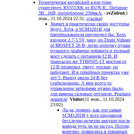
Теоретически китайский клон тоже
существует. RS555XK от RUN IC. Питание
3В...16В, потребление 250мкА.
-
reZident
(1
знак., 11.10.2024 22:31
,
ссылка
)
Значит и практически скоро доступны
будут. Хотя, я SCM1201B для
преобразователя предпочел бы. Хоть
входное 2.7-5.5V дано, но Drain Voltage
of MOSFET 26 В, легко цепочку пушш
пульного драйвера добавить и полный
мост сделать с питанием 12 В. И
трансы их же TTB0505-1T мостом от
12 В проверил, тянут, теплые, но
работают. И в серийных проектах уже
лет 5. Выход около 24 В без
стабилизации. А мне всего то
управление затворами нужно было,
для замены силовых оптореле. Реально
дешевле
Visitor
(11 знак., 11.10.2024
23:02
)
Да-да, помню, как эти самые
SCM1201B у всех продавцов
бесследно исчезли аккурат после
ковида чуть ли не на год. Потом,
конечно, появились в товарных