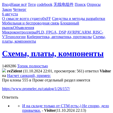
Вход
Наше всё
Теги
codebook
无线电组件
Поиск
Опросы
Закон
Четверг
6 августа
О смысле всего сущего
0xFF
Средства и методы разработки
Мобильная и беспроводная связь
Блошиный
рынок
Объявления
Микроконтроллеры
PLD, FPGA, DSP
AVR
PIC
ARM, RISC-
V
Технологии
Кибернетика, автоматика, протоколы
Схемы,
платы, компоненты
Схемы, платы, компоненты
1469286
Топик полностью
reZident
(11.10.2024 22:01, просмотров: 561)
ответил
Visitor
на
Насчет санкций, пример:
Про клоны 555 в Проме отдельный раздел имеется
https://www.promelec.ru/catalog/1/26/157/
Ответить
И на складе только от СТМ есть:-) Не спорю, дело
привычки.
-
Visitor
(11.10.2024 22:13
)