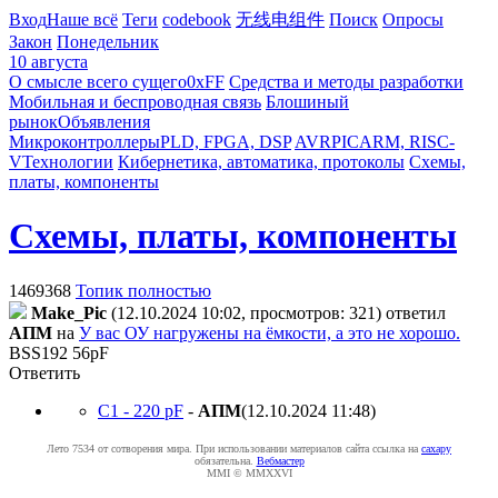
Вход
Наше всё
Теги
codebook
无线电组件
Поиск
Опросы
Закон
Понедельник
10 августа
О смысле всего сущего
0xFF
Средства и методы разработки
Мобильная и беспроводная связь
Блошиный
рынок
Объявления
Микроконтроллеры
PLD, FPGA, DSP
AVR
PIC
ARM, RISC-
V
Технологии
Кибернетика, автоматика, протоколы
Схемы,
платы, компоненты
Схемы, платы, компоненты
1469368
Топик полностью
Make_Pic
(12.10.2024 10:02, просмотров: 321)
ответил
AПM
на
У вас ОУ нагружены на ёмкости, а это не хорошо.
BSS192 56pF
Ответить
C1 - 220 pF
-
AПM
(12.10.2024 11:48
)
Лето 7534 от сотворения мира. При использовании материалов сайта ссылка на
caxapу
обязательна.
Вебмастер
MMI © MMXXVI