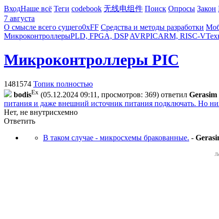
Вход
Наше всё
Теги
codebook
无线电组件
Поиск
Опросы
Закон
7 августа
О смысле всего сущего
0xFF
Средства и методы разработки
Моб
Микроконтроллеры
PLD, FPGA, DSP
AVR
PIC
ARM, RISC-V
Тех
Микроконтроллеры PIC
1481574
Топик полностью
Ex
bodis
(05.12.2024 09:11, просмотров: 369)
ответил
Gerasim
питания и даже внешний источник питания подключать. Но ниж
Нет, не внутрисхемно
Ответить
В таком случае - микросхемы бракованные.
-
Geras
Л