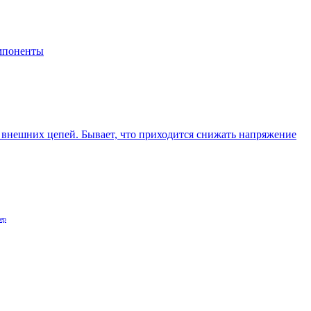
мпоненты
внешних цепей. Бывает, что приходится снижать напряжение
ер