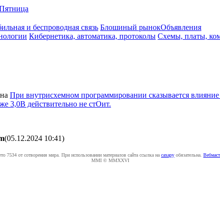
Пятница
ильная и беспроводная связь
Блошиный рынок
Объявления
нологии
Кибернетика, автоматика, протоколы
Схемы, платы, ко
на
При внутрисхемном программировании сказывается влияние 
е 3,0В действительно не стОит.
im
(05.12.2024 10:41
)
ето 7534 от сотворения мира. При использовании материалов сайта ссылка на
caxapу
обязательна.
Вебмаст
MMI © MMXXVI