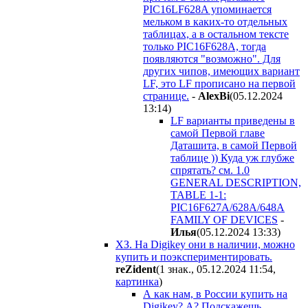
PIC16LF628A упоминается
мельком в каких-то отдельных
таблицах, а в остальном тексте
только PIC16F628A, тогда
появляются "возможно". Для
других чипов, имеющих вариант
LF, это LF прописано на первой
странице.
-
AlexBi
(05.12.2024
13:14
)
LF варианты приведены в
самой Первой главе
Даташита, в самой Первой
таблице )) Куда уж глубже
спрятать? см. 1.0
GENERAL DESCRIPTION,
TABLE 1-1:
PIC16F627A/628A/648A
FAMILY OF DEVICES
-
Илья
(05.12.2024 13:33
)
ХЗ. На Digikey они в наличии, можно
купить и поэкспериментировать.
reZident
(1 знак., 05.12.2024 11:54
,
картинка
)
А как нам, в России купить на
Digikey? А? Подскажешь,