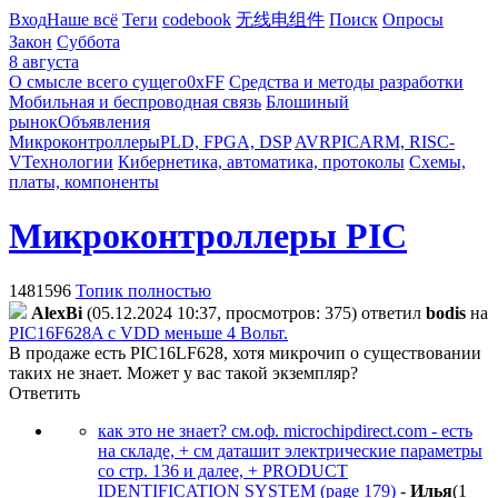
Вход
Наше всё
Теги
codebook
无线电组件
Поиск
Опросы
Закон
Суббота
8 августа
О смысле всего сущего
0xFF
Средства и методы разработки
Мобильная и беспроводная связь
Блошиный
рынок
Объявления
Микроконтроллеры
PLD, FPGA, DSP
AVR
PIC
ARM, RISC-
V
Технологии
Кибернетика, автоматика, протоколы
Схемы,
платы, компоненты
Микроконтроллеры PIC
1481596
Топик полностью
AlexBi
(05.12.2024 10:37, просмотров: 375)
ответил
bodis
на
PIC16F628A с VDD меньше 4 Вольт.
В продаже есть PIC16LF628, хотя микрочип о существовании
таких не знает. Может у вас такой экземпляр?
Ответить
как это не знает? см.оф. microchipdirect.com - есть
на складе, + см даташит электрические параметры
со стр. 136 и далее, + PRODUCT
IDENTIFICATION SYSTEM (page 179)
-
Илья
(1