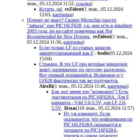
знак., 05.12.2024 11:52
,
ссылка
)
Кстати, да!
reZident
(1 знак., 05.12.2024
12:03
,
картинка
)
Почему не знает? Скорее Microchip просто
"забыла" про PIC16LF628, т.к. они есть в datasheet
2003 года, но на сайте помечены как
Not
Recommended for New Designs
.
reZident
(1 знак.,
05.12.2024 11:30
,
картинка
)
Если только LF из старых запасов,
закорпусированный как F
-
bodis
(05.12.2024
15:04
)
Странно. В тех LF про которые микрочип
знает, напряжение по другому разделено.
Вот первый попавшийся. Возможно и у
LF628 фактически так же получается.
AlexBi
(1 знак., 05.12.2024 11:46
,
картинка
)
Бля, вот зачем эти "возможно"? Есть
документация на PIC16F628A. Для F
варианта - Vdd 3.0-5.5V, для LF 2.0-
5.5V.
Илья
(116 знак., 05.12.2024 11:57
)
Ну уж извините. Если
оказывается, что информация по
PIC16LF628A скрывается в
даташите на PIC16F628A,
причем в самом даташите