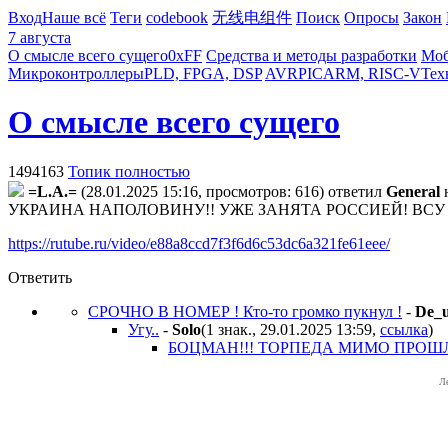
Вход
Наше всё
Теги
codebook
无线电组件
Поиск
Опросы
Закон
7 августа
О смысле всего сущего
0xFF
Средства и методы разработки
Моб
Микроконтроллеры
PLD, FPGA, DSP
AVR
PIC
ARM, RISC-V
Тех
О смысле всего сущего
1494163
Топик полностью
=L.A.=
(28.01.2025 15:16, просмотров: 616)
ответил
General
УКРАИНА НАПОЛОВИНУ!! УЖЕ ЗАНЯТА РОССИЕЙ! ВСУ зако
https://rutube.ru/video/e88a8ccd7f3f6d6c53dc6a321fe61eee/
Ответить
СРОЧНО В НОМЕР ! Кто-то громко пукнул !
-
De_u
Угу..
-
Solo
(1 знак., 29.01.2025 13:59
,
ссылка
)
БОЦМАН!!! ТОРПЕДА МИМО ПРОШЛА
Л