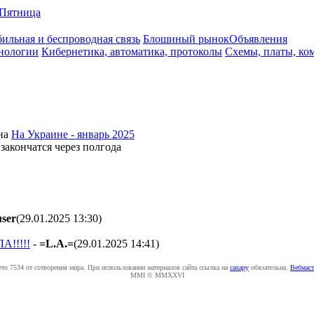
Пятница
ильная и беспроводная связь
Блошиный рынок
Объявления
нологии
Кибернетика, автоматика, протоколы
Схемы, платы, ко
на
На Украине - январь 2025
нчатся через полгода
ser
(29.01.2025 13:30
)
!!!!!
-
=L.A.=
(29.01.2025 14:41
)
ето 7534 от сотворения мира. При использовании материалов сайта ссылка на
caxapу
обязательна.
Вебмаст
MMI © MMXXVI