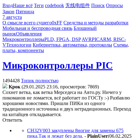
Вход
Наше всё
Теги
codebook
无线电组件
Поиск
Опросы
Закон
Пятница
7 августа
О смысле всего сущего
0xFF
Средства и методы разработки
Мобильная и беспроводная связь
Блошиный
рынок
Объявления
Микроконтроллеры
PLD, FPGA, DSP
AVR
PIC
ARM, RISC-
V
Технологии
Кибернетика, автоматика, протоколы
Схемы,
платы, компоненты
Микроконтроллеры PIC
1494428
Топик полностью
Kpoк
(29.01.2025 23:16, просмотров: 7869)
Сохнет ветка, как ветка Мерседеса на Авто.ру. Ничего у
пикоманов не ломается, всё работает по ГОСТу :-) Разбавлю
хорошими новостями. Пришли ПИКи из одного
традиционного источника и двух нетрадиционных. Переход
на китайцев откладывается.
Ответить
CH32V003 закуплены 8ногие для замены 675
пика.Так и лежат без дела.
-
PlainUser
(06.02.2025