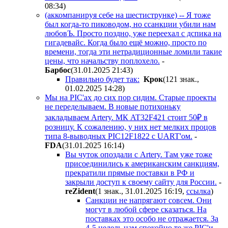
08:34
)
(аккомпанируя себе на шестиструнке) -- Я тоже
был когда-то пиководом, но ссанкции убили нам
любовЪ. Просто поздно, уже переехал с дспика на
гигадевайс. Когда было ещё можно, просто по
времени, тогда эти нетрадиционные ломили такие
цены, что начальству поплохело.
-
Бapбoc
(31.01.2025 21:43
)
Правильно будет так:
Kpoк
(121 знак.,
01.02.2025 14:28
)
Мы на PIC'ах до сих пор сидим. Старые проекты
не переделываем. В новые потихоньку
закладываем Artery. МК AT32F421 стоит 50₽ в
розницу. К сожалению, у них нет мелких процов
типа 8-выводных PIC12F1822 с UART'ом.
-
FDA
(31.01.2025 16:14
)
Вы чуток опоздали с Artery. Там уже тоже
присоединились к американским санкциям,
прекратили прямые поставки в РФ и
закрыли доступ к своему сайту для России.
-
reZident
(1 знак., 31.01.2025 16:19
,
ссылка
)
Санкции не напрягают совсем. Они
могут в любой сфере сказаться. На
поставках это особо не отражается. За
4-5 недель нам спокойно те же PIC'и