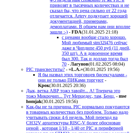
привозят в тысячных количествах и не
сказал бы, что цена сильно от 22 года
отличается. Artery подкупает хорошей
документацией, примерами,
демоплатами. В общем нам они вполне
зашли :-)
-
FDA
(31.01.2025 21:18
)
с ценами вообще стало хорошо.
Мой любимый stm32l476 сейчас
даже в Чипдипе 450 руб (11 дней,
350 шт). А в довоенное время
был 300. Так и доллар тогда был
70
-
Лaгyнoв
(01.02.2025 08:04
)
PIC трансвеститы?
-
=L.A.=
(30.01.2025 19:56
)
Я бы назвал этих торговцев бисексуалами -
они не только ПИКами торгуют
-
Kpoк
(30.01.2025 20:36
)
Дык, ветка АВР тожэ тавойт... А! Тперича это
тожэ Микрочип... Тут Мерцедес, там, Бенц.
-
mse
homjak
(30.01.2025 19:56
)
Как-бы не та причина. PIC нормально покупаются
в товарных количествах без проблем. Только надо
учитывать сроки 4-6 недель. Мой переход на
CH32V архитектуры RISC-V более обоснован
ценой , которая 1/10 - 1/40 от PIC и периферией