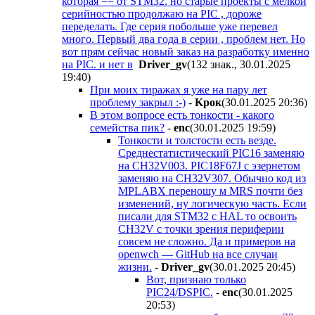
которая == от STM32. но старые проекты с мелкой
серийностью продолжаю на PIC , дороже
переделать. Где серия побольше уже перевел
много. Первый два года в серии , проблем нет. Но
вот прям сейчас новый заказ на разработку именно
на PIC. и нет в
Driver_gv
(132 знак., 30.01.2025
19:40
)
При моих тиражах я уже на пару лет
проблему закрыл :-)
-
Kpoк
(30.01.2025 20:36
)
В этом вопросе есть тонкости - какого
семейства пик?
-
enc
(30.01.2025 19:59
)
Тонкости и толстости есть везде.
Среднестатистический PIC16 заменяю
на CH32V003. PIC18F67J с эзернетом
заменяю на СH32V307. Обычно код из
MPLABX переношу м MRS почти без
изменений, ну логическую часть. Если
писали для STM32 с HAL то освоить
CH32V с точки зрения периферии
совсем не сложно. Да и примеров на
openwch — GitHub на все случаи
жизни.
-
Driver_gv
(30.01.2025 20:45
)
Вот, признаю только
PIC24/DSPIC.
-
enc
(30.01.2025
20:53
)