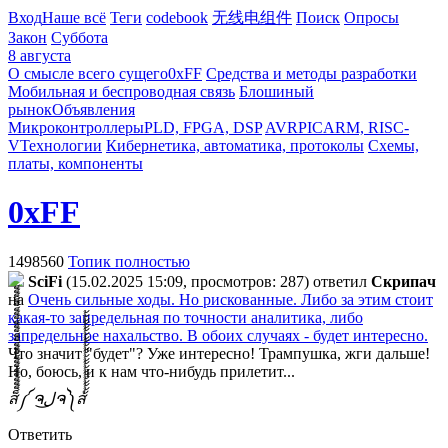
Вход
Наше всё
Теги
codebook
无线电组件
Поиск
Опросы
Закон
Суббота
8 августа
О смысле всего сущего
0xFF
Средства и методы разработки
Мобильная и беспроводная связь
Блошиный
рынок
Объявления
Микроконтроллеры
PLD, FPGA, DSP
AVR
PIC
ARM, RISC-
V
Технологии
Кибернетика, автоматика, протоколы
Схемы,
платы, компоненты
0xFF
1498560
Топик полностью
SciFi
(15.02.2025 15:09, просмотров: 287)
ответил
Cкpипaч
на
Очень сильные ходы. Но рискованные. Либо за этим стоит
какая-то запредельная по точности аналитика, либо
запредельное нахальство. В обоих случаях - будет интересно.
Что значит "будет"? Уже интересно! Трампушка, жги дальше!
Но, боюсь, и к нам что-нибудь прилетит...
ส็็็็็็็็็็็็็็็็็็็็็็็็็༼ ຈل͜ຈ༽ส้้้้้้้้้้้้้้้้้้้้้้้
Ответить