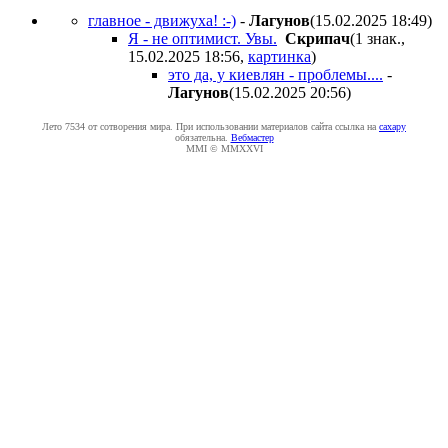
главное - движуха! :-)
-
Лaгyнoв
(15.02.2025 18:49
)
Я - не оптимист. Увы.
Cкpипaч
(1 знак.,
15.02.2025 18:56
,
картинка
)
это да, у киевлян - проблемы....
-
Лaгyнoв
(15.02.2025 20:56
)
Лето 7534 от сотворения мира. При использовании материалов сайта ссылка на
caxapу
обязательна.
Вебмастер
MMI © MMXXVI