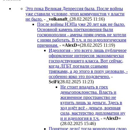
Это пока Великая Депрессия была. После войны
уже ставили условие, чтоп коммунистов у власти
не было.
-
_volkanaft_
(28.02.2025 11:16
)
После войны НЭПа уже 20 лет как не было.
Основной камень преткновения были
госмонополии - амеры прям очень не хотели
с ними работать. В т.ч. и по идеологическим
причинам.
-
=AlexD=
(28.02.2025 11:19
)
Идеология - это всего лишь публичное
оформление интересов экономически
господствующего класса. Вот сейчас,
когда ЛГБТ погнали ссаными
тряпками, а до этого в попу целовали, -
особенно ярко это подсвечено.
-
SciFi
(28.02.2025 11:23
)
Не стоит впадать в грех
деньгопоклонства. Власть и
жизненное пространство не
купить лишь за деньги. Здесь в
ход идёт всё - деньги, военная
сила, мастерство дипломатии ну
и и идеология в т.ч.
-
=AlexD=
(28.02.2025 15:46
)
Понятное дело! тогда монополии свою