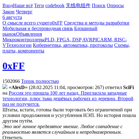
Вход
Наше всё
Теги
codebook
无线电组件
Поиск
Опросы
Закон
Четверг
6 августа
О смысле всего сущего
0xFF
Средства и методы разработки
Мобильная и беспроводная связь
Блошиный
рынок
Объявления
Микроконтроллеры
PLD, FPGA, DSP
AVR
PIC
ARM, RISC-
V
Технологии
Кибернетика, автоматика, протоколы
Схемы,
платы, компоненты
0xFF
1502066
Топик полностью
=AlexD=
(28.02.2025 11:04, просмотров: 267)
ответил
SciFi
на
Россия это прошла 100 лет назад. Пригласила западные
технологии, плюс тьма дешёвых рабочих из деревни. Второй
раз не получится.
Штаты, кстати, готовы были торговать без ограничений при
условии продолжения и усугубления НЭП. Но история пошла
другим путём.
Это моё личное предвзятое мнение. Любое совпадение с
реальностью является случайным и непреднамеренным.
Ответить