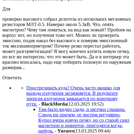
Для
проверки высокого собрал делитель из нескольких мегаомных
резисторов МЛТ-0.5. Намерял около 5.3кВ. Что, опять
магнетрон? Чему там ломаться, на вид как новый? Пробоев на
корпус нет, но излучения тоже нет. Можно ли проверить
эмиссию, подав накал без высокого и померяв эмиссионный
ток миллиамперметром? Почему резко перестал работать,
может разгерметизация? Я могу конечно купить новую печку,
но все же интересно, что это может быть. Да и в интерьер эта
красиво вписалась, надо еще побирать похожую по наружным
размерам...
Ответить
Простреливать куда? Очень часто окошко для
выхода излучения загрязняется. В результате
энергия излучения замыкается по короткому
пути.
-
BlackMorda
(12.03.2025 19:52
)
Там было видно сзади, и щелчки слышны.
Слюда ни причем, ее чистим регулярно.
Купил вчера новую печку, но со старой снял
магнетрон и инвертор, пригодятся когда-
нибудь.
-
Yurasvs
(13.03.2025 09:44
)