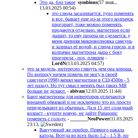
Это да, бло такое
symbions
(57 знак.,
13.03.2025 00:54
)
это слюда засаливается. тупо поменять
и все. бывает еще из-за этого колпачок
прогорает, тоже можно поменять,
продаются отдельно. магнетрон если
дышит, то ему нихера не сделается. у
меня древняя микроволновка самсунь
и заливал её водой, и слюда горела, и в
колпачке магнетрона дыра с боку
прогорела - пох, пляшем
-
LordN
(13.03.2025 04:57
)
что за модель, интересно глянуть чем она хороша.
По вопросу ничем помочь не могу в своей
самсунге(1998) менял магнитрон в СЦ(4500р - 5
лет назад). Но тут смысл менять был таких МВ
больше не делают.
-
abivan
(12.03.2025 11:44
)
Бают магнетроны для инверторов отличаются
внешней обвязкой и не исключено что их просто
переделывают из обычных. Да и 15 лет солидный
возраст - купите новую, не дайте Panasonic
помереть с голоду.
-
_______NeoPower
(11.03.2025
23:13
,
)
Вакуумный же прибор. Прямого накала
катода. Всегда во всех было 1.2 - 1.5 В, но