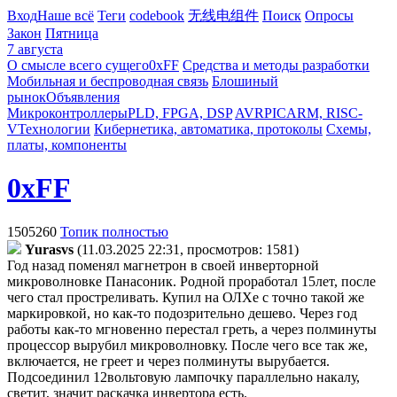
Вход
Наше всё
Теги
codebook
无线电组件
Поиск
Опросы
Закон
Пятница
7 августа
О смысле всего сущего
0xFF
Средства и методы разработки
Мобильная и беспроводная связь
Блошиный
рынок
Объявления
Микроконтроллеры
PLD, FPGA, DSP
AVR
PIC
ARM, RISC-
V
Технологии
Кибернетика, автоматика, протоколы
Схемы,
платы, компоненты
0xFF
1505260
Топик полностью
Yurasvs
(11.03.2025 22:31, просмотров: 1581)
Год назад поменял магнетрон в своей инверторной
микроволновке Панасоник. Родной проработал 15лет, после
чего стал простреливать. Купил на ОЛХе с точно такой же
маркировкой, но как-то подозрительно дешево. Через год
работы как-то мгновенно перестал греть, а через полминуты
процессор вырубил микроволновку. После чего все так же,
включается, не греет и через полминуты вырубается.
Подсоединил 12вольтовую лампочку параллельно накалу,
светит, значит раскачка инвертора есть.