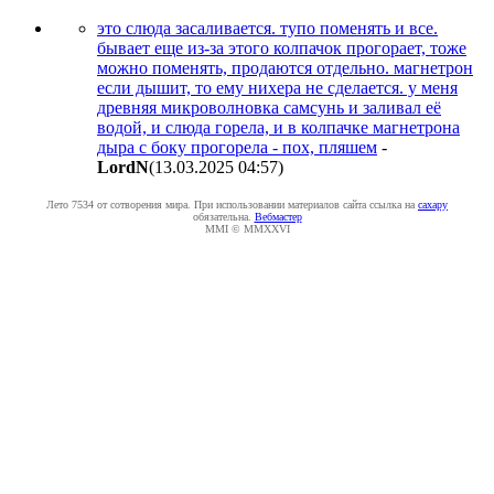
это слюда засаливается. тупо поменять и все.
бывает еще из-за этого колпачок прогорает, тоже
можно поменять, продаются отдельно. магнетрон
если дышит, то ему нихера не сделается. у меня
древняя микроволновка самсунь и заливал её
водой, и слюда горела, и в колпачке магнетрона
дыра с боку прогорела - пох, пляшем
-
LordN
(13.03.2025 04:57
)
Лето 7534 от сотворения мира. При использовании материалов сайта ссылка на
caxapу
обязательна.
Вебмастер
MMI © MMXXVI