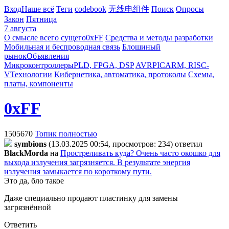
Вход
Наше всё
Теги
codebook
无线电组件
Поиск
Опросы
Закон
Пятница
7 августа
О смысле всего сущего
0xFF
Средства и методы разработки
Мобильная и беспроводная связь
Блошиный
рынок
Объявления
Микроконтроллеры
PLD, FPGA, DSP
AVR
PIC
ARM, RISC-
V
Технологии
Кибернетика, автоматика, протоколы
Схемы,
платы, компоненты
0xFF
1505670
Топик полностью
symbions
(13.03.2025 00:54, просмотров: 234)
ответил
BlackMorda
на
Простреливать куда? Очень часто окошко для
выхода излучения загрязняется. В результате энергия
излучения замыкается по короткому пути.
Это да, бло такое
Даже специально продают пластинку для замены
загрязнённой
Ответить