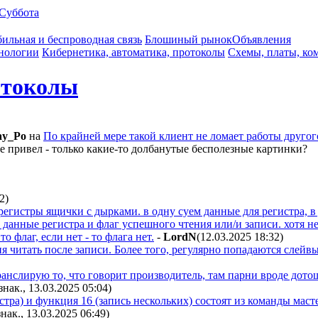
Суббота
ильная и беспроводная связь
Блошиный рынок
Объявления
нологии
Кибернетика, автоматика, протоколы
Схемы, платы, ко
отоколы
ay_Po
на
По крайней мере такой клиент не ломает работы другог
не привел - только какие-то долбанутые бесполезные картинки?
32
)
о регистры ящички с дырками. в одну суем данные для регистра, 
 данные регистра и флаг успешного чтения или/и записи. хотя не
о флаг, если нет - то флага нет.
-
LordN
(12.03.2025 18:32
)
я читать после записи. Более того, регулярно попадаются слейв
 транслирую то, что говорит производитель, там парни вроде дотош
знак., 13.03.2025 05:04
)
тра) и функция 16 (запись нескольких) состоят из команды маст
знак., 13.03.2025 06:49
)