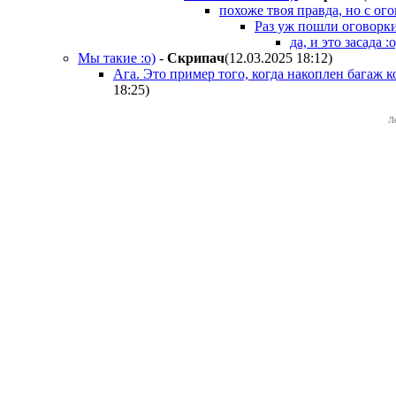
похоже твоя правда, но с ог
Раз уж пошли оговорк
да, и это засада :о
Мы такие :о)
-
Cкpипaч
(12.03.2025 18:12
)
Ага. Это пример того, когда накоплен багаж 
18:25
)
Л