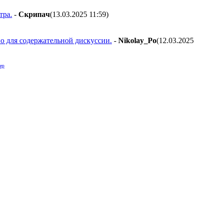
тра.
-
Cкpипaч
(13.03.2025 11:59
)
но для содержательной дискуссии.
-
Nikolay_Po
(12.03.2025
ер