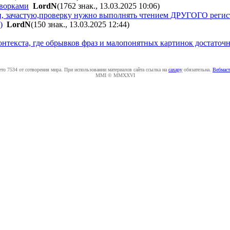
оворками
LordN
(1762 знак., 13.03.2025 10:06
)
и, зачастую,проверку нужно выполнять чтением ДРУГОГО регис
)
LordN
(150 знак., 13.03.2025 12:44
)
контекста, где обрывков фраз и малопонятных картинок достаточ
ето 7534 от сотворения мира. При использовании материалов сайта ссылка на
caxapу
обязательна.
Вебмаст
MMI © MMXXVI