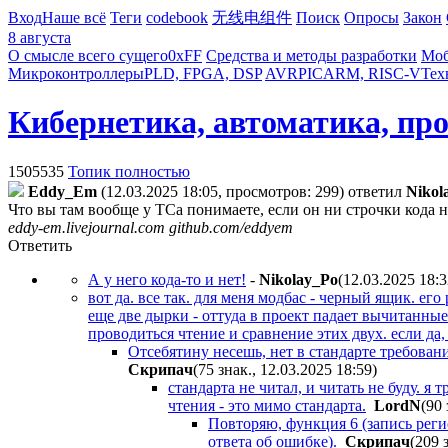
Вход
Наше всё
Теги
codebook
无线电组件
Поиск
Опросы
Закон
8 августа
О смысле всего сущего
0xFF
Средства и методы разработки
Моб
Микроконтроллеры
PLD, FPGA, DSP
AVR
PIC
ARM, RISC-V
Тех
Кибернетика, автоматика, пр
1505535
Топик полностью
Eddy_Em
(12.03.2025 18:05, просмотров: 299)
ответил
Nikol
Что вы там вообще у ТСа понимаете, если он ни строчки кода 
eddy-em.livejournal.com github.com/eddyem
Ответить
А у него кода-то и нет!
-
Nikolay_Po
(12.03.2025 18:
вот да. все так. для меня модбас - черный ящик. ег
еще две дырки - оттуда в проект падает вычитанные
проводиться чтение и сравнение этих двух. если да, т
Отсебятину несешь, нет в стандарте требовани
Cкpипaч
(75 знак., 12.03.2025 18:59
)
стандарта не читал, и читать не буду. я
чтения - это мимо стандарта.
LordN
(90 
Повторяю, функция 6 (запись регис
ответа об ошибке).
Cкpипaч
(209 