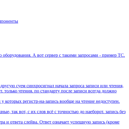
мпоненты
о оборудования. А вот сервер с такими запросами - пример ТС.
в другую суем синхросигнал начала запроса записи или чтения,
т. только чтения. по стандарту после записи всегда должно
ы у которых регистр-на-запись вообще на чтение недоступен.
ные, так вот, с их слов всё с точностью до наеборот. запись без
ера и ответа слейва. Ответ означает успешную запись (кроме