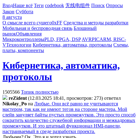
Вход
Наше всё
Теги
codebook
无线电组件
Поиск
Опросы
Закон
Суббота
8 августа
О смысле всего сущего
0xFF
Средства и методы разработки
Мобильная и беспроводная связь
Блошиный
рынок
Объявления
Микроконтроллеры
PLD, FPGA, DSP
AVR
PIC
ARM, RISC-
V
Технологии
Кибернетика, автоматика, протоколы
Схемы,
платы, компоненты
Кибернетика, автоматика,
протоколы
1505566
Топик полностью
reZident
(12.03.2025 18:41, просмотров: 273)
ответил
Nikolay_Po
на
Любые. Они всё равно не учитываются
мастером, так как не имеют тегов на стороне мастера. Мой
слейв зануляет байты пустых промежутков. Это просто способ
сократить количество служебной информации и межкадровых
промежутков. И это штатный функционал HMI-панели,
настраиваемый в среде разработки проекта.
Любыми? Ок. Это я и хотел узнать.