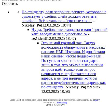
Ответить
По стандарту, если запрошен регистр, которого не
существует у слейва, слейв должен ответить
ошибкой. Всё остальное - "грязные хаки".
-
Nikolay_Po
(12.03.2025 18:44
)
Ну да. Требование стандарта и ваш "грязный
хак" вводит меня в диссонанс. :-/
-
reZident
(12.03.2025 18:47
)
Это не мой грязный хак. Такую
возможность обнаружили в массовых
панелях HMI. Изучили. И доработали
наши слейвы, чтобы поддерживали.
По сути, отклонение от стандарта
лишь в том, что отказ в выполнении
запроса идёт только если запрос
начинается с недействительного
адреса, а не при наличии хотя бы
одного недействительного адреса, как
по стандарту.
Nikolay_Po
(359 знак.,
12.03.2025 18:58
)
Лето 7534 от сотворения мира. При использовании материалов сайта ссылка на
caxapу
обязательна.
Вебмастер
MMI © MMXXVI